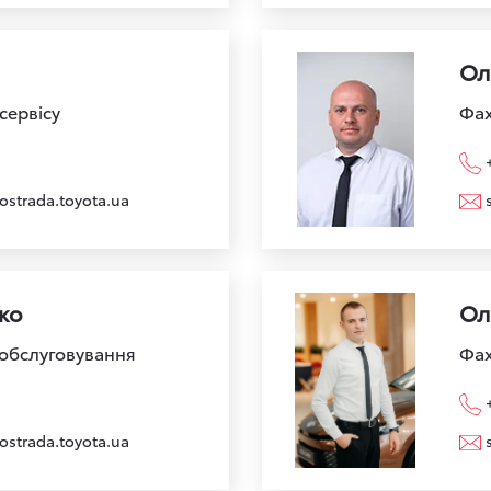
Ол
сервісу
Фах
ostrada.toyota.ua
ко
Ол
 обслуговування
Фах
ostrada.toyota.ua