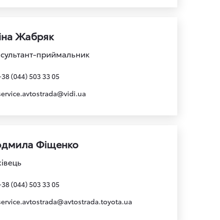
іна Жабряк
сультант-приймальник
+38 (044) 503 33 05
service.avtostrada@vidi.ua
дмила Фіщенко
івець
+38 (044) 503 33 05
service.avtostrada@avtostrada.toyota.ua