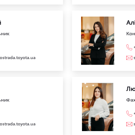
й
Ал
ьник
Кон
ostrada.toyota.ua
Лю
ьник
Фах
ostrada.toyota.ua