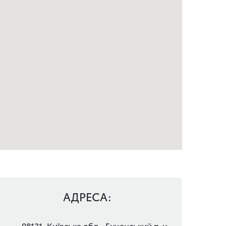
АДРЕСА:
08131, Київська обл., Бучанський р-н,