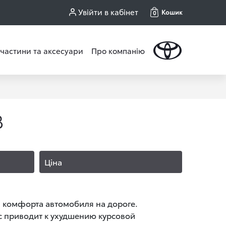
Увійти в кабінет
Кошик
0
частини та аксесуари
Про компанію
В
Ціна
 комфорта автомобиля на дороге.
с приводит к ухудшению курсовой