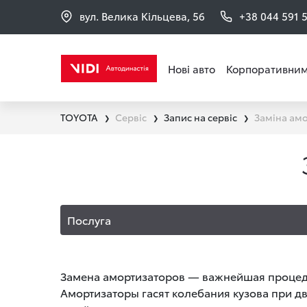
вул. Велика Кільцева, 56
+38 044 591 
Нові авто
Корпоративним
TOYOTA
Сервіс
Запис на сервіс
Заміна ам
❯
❯
❯
Послуга
Замена амортизаторов — важнейшая процеду
Амортизаторы гасят колебания кузова при д