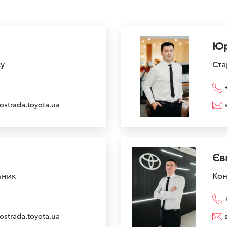
Юр
су
Ста
ostrada.toyota.ua
Єв
ьник
Кон
ostrada.toyota.ua