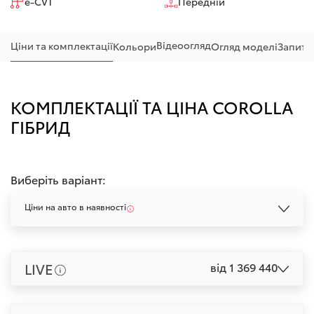
e-CVT
Передній
Відеоогляд
Ціни та комплектації
Кольори
Огляд моделі
Запитан
КОМПЛЕКТАЦІЇ ТА ЦІНА COROLLA
ГІБРИД
Виберіть варіант:
Ціни на авто в наявності
LIVE
від 1 369 440