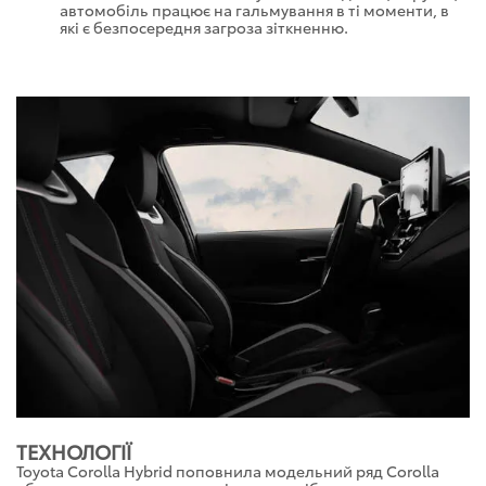
автомобіль працює на гальмування в ті моменти, в
які є безпосередня загроза зіткненню.
ТЕХНОЛОГІЇ
Toyota Corolla Hybrid поповнила модельний ряд Corolla