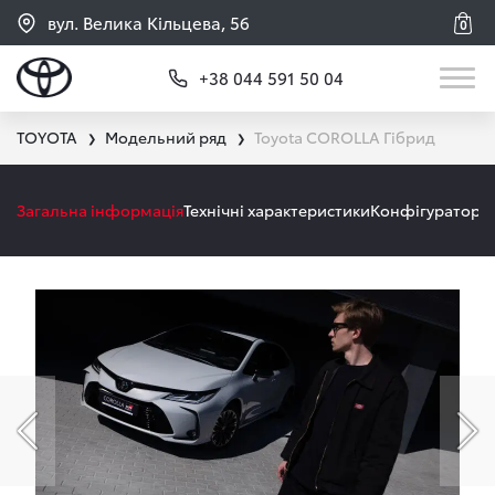
вул. Велика Кільцева, 56
0
+38 044 591 50 04
TOYOTA
Модельний ряд
Toyota COROLLA Гібрид
❯
❯
Загальна інформація
Технічні характеристики
Конфігуратор
А
Попередній слайд
На