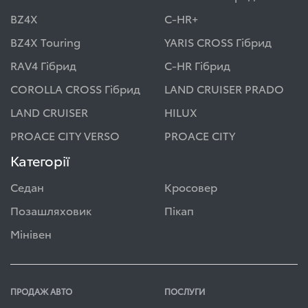
BZ4X
C-HR+
BZ4X Touring
YARIS CROSS Гібрид
RAV4 Гібрид
C-HR Гібрид
COROLLA CROSS Гібрид
LAND CRUISER PRADO
LAND CRUISER
HILUX
PROACE CITY VERSO
PROACE CITY
Категорії
Седан
Кросовер
Позашляховик
Пікап
Мінівен
ПРОДАЖ АВТО
ПОСЛУГИ