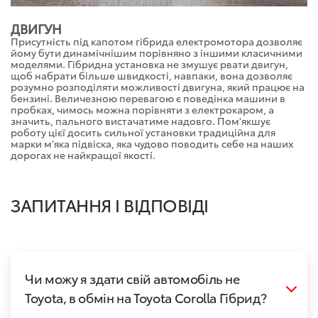
ДВИГУН
Присутність під капотом гібрида електромотора дозволяє
йому бути динамічнішим порівняно з іншими класичними
моделями. Гібридна установка не змушує рвати двигун,
щоб набрати більше швидкості, навпаки, вона дозволяє
розумно розподіляти можливості двигуна, який працює на
бензині. Величезною перевагою є поведінка машини в
пробках, чимось можна порівняти з електрокаром, а
значить, пального вистачатиме надовго. Пом'якшує
роботу цієї досить сильної установки традиційна для
марки м'яка підвіска, яка чудово поводить себе на наших
дорогах не найкращої якості.
ЗАПИТАННЯ І ВІДПОВІДІ
Чи можу я здати свій автомобіль не
Toyota, в обмін на Toyota Corolla Гібрид?