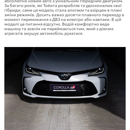
абсолютно новим авто з унікальним гібридним двигуном.
За багато років, які Тойота розробляє та удосконалює свої
гібриди, саме ця модель стала апогеєм та взірцем в плані
зміни режимів. Досить важко досягти плавного переходу в
момент перемикання з ДВЗ на електро або навпаки. В цій
моделі це питання відсутнє. Водій комфортно веде
машину та зовсім не переймається тим, який з діючих
агрегатів змушує автомобіль рухатися.