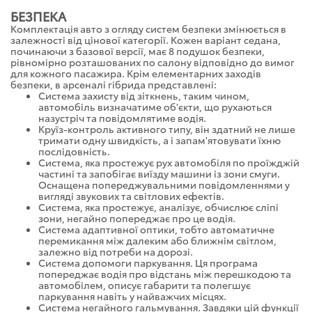
БЕЗПЕКА
Комплектація авто з огляду систем безпеки змінюється в
залежності від цінової категорії. Кожен варіант седана,
починаючи з базової версії, має 8 подушок безпеки,
рівномірно розташованих по салону відповідно до вимог
для кожного пасажира. Крім елементарних заходів
безпеки, в арсеналі гібрида представлені:
Система захисту від зіткнень, таким чином,
автомобіль визначатиме об'єкти, що рухаються
назустріч та повідомлятиме водія.
Круїз-контроль активного типу, він здатний не лише
тримати одну швидкість, а і запам'ятовувати їхню
послідовність.
Система, яка простежує рух автомобіля по проїжджій
частині та запобігає виїзду машини із зони смуги.
Оснащена попереджувальними повідомленнями у
вигляді звукових та світлових ефектів.
Система, яка простежує, аналізує, обчислює сліпі
зони, негайно попереджає про це водія.
Система адаптивної оптики, тобто автоматичне
перемикання між далеким або ближнім світлом,
залежно від потреби на дорозі.
Система допомоги паркування. Ця програма
попереджає водія про відстань між перешкодою та
автомобілем, описує габарити та полегшує
паркування навіть у найважчих місцях.
Система негайного гальмування. Завдяки цій функції