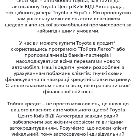
автосалону Toyota Центр Київ ВІДІ Автострада,
офіційного дилера Toyota в Україні. Ми пропонуємо
вам унікальну можливість стати власником
шедеврів японської автомобільної промисловості за
найвигіднішими умовами.
У нас ви можете купити Toyota в кредит*,
скориставшись програмою “Тойота Легко”* або
пропозиціями від банків-партнерів і
насолоджуватися всіма перевагами нового
автомобіля. Наші кредитні умови розроблені з
урахуванням побажань клієнтів: гнучкі схеми
фінансування та найкращі кредитні ставки на ринку.
Станьте власником нового авто, не втрачаючи своєї
фінансової стійкості.
Тойота кредит – не просто можливість, це шлях до
вашого власного автомобільного щастя! Toyota
Центр Київ ВІДІ Автострада завжди радий
забезпечити вас якісним сервісом та вигідним
автокредитуванням. Розуміємо, що кожен клієнт
унікальний, тому застосовуємо індивідуальний