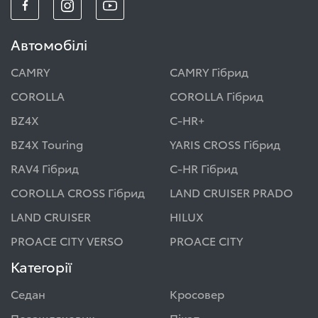
Автомобілі
CAMRY
CAMRY Гібрид
COROLLA
COROLLA Гібрид
BZ4X
C-HR+
BZ4X Touring
YARIS CROSS Гібрид
RAV4 Гібрид
C-HR Гібрид
COROLLA CROSS Гібрид
LAND CRUISER PRADO
LAND CRUISER
HILUX
PROACE CITY VERSO
PROACE CITY
Категорії
Седан
Кросовер
Позашляховик
Пікап