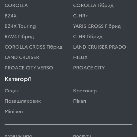
COROLLA
COROLLA Гібрид
BZ4X
C-HR+
BZ4X Touring
YARIS CROSS Гібрид
RAV4 Гібрид
C-HR Гібрид
COROLLA CROSS Гібрид
LAND CRUISER PRADO
LAND CRUISER
HILUX
PROACE CITY VERSO
PROACE CITY
Категорії
Седан
Кросовер
Позашляховик
Пікап
Мінівен
ПРОДАЖ АВТО
ПОСЛУГИ