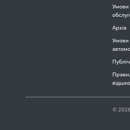
Умови 
обслуг
Архів
Умови 
автомо
Публі
Правил
відшк
© 2026