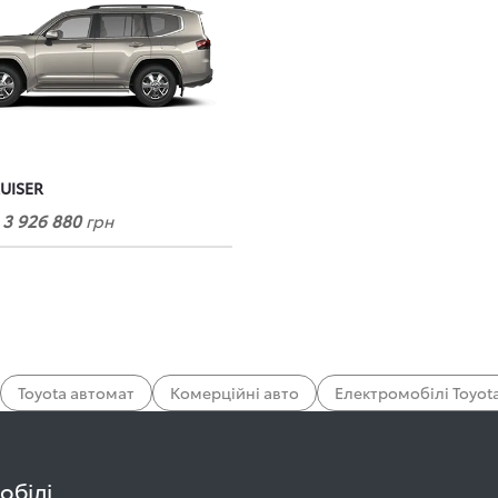
UISER
д
3 926 880
грн
Toyota автомат
Комерційні авто
Електромобілі Toyot
обілі