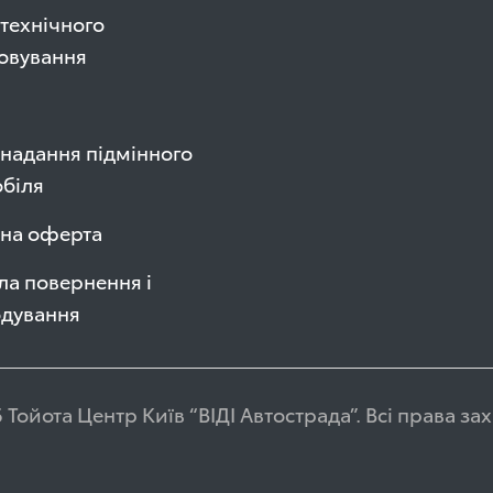
технічного
овування
надання підмінного
біля
чна оферта
а повернення і
одування
 Тойота Центр Київ “ВІДІ Автострада”. Всі права з