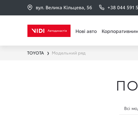
вул. Велика Кільцева, 56
+38 044 591 
Нові авто
Корпоративним
TOYOTA
Модельний ряд
❯
ПО
Всі мо