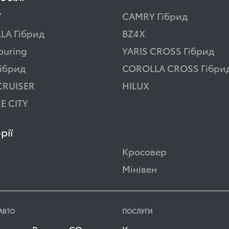
Y
CAMRY Гібрид
LA Гібрид
BZ4X
ouring
YARIS CROSS Гібрид
ібрид
COROLLA CROSS Гібри
CRUISER
HILUX
E CITY
рії
Кросовер
Мінівен
АВТО
ПОСЛУГИ