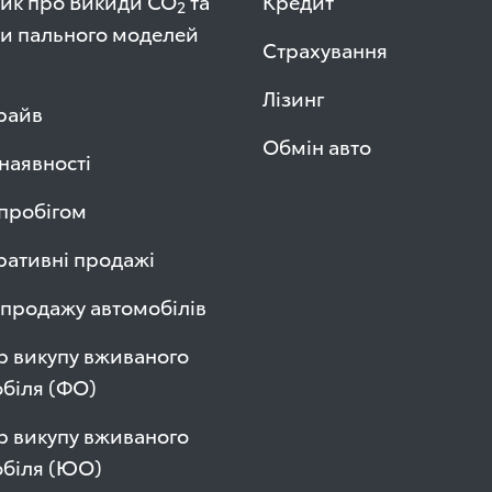
ик про Викиди СО
та
Кредит
2
и пального моделей
Страхування
Лізинг
райв
Обмін авто
 наявності
 пробігом
ативні продажі
продажу автомобілів
р викупу вживаного
біля (ФО)
р викупу вживаного
обіля (ЮО)