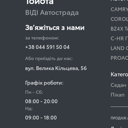
Тойота
CAMR
ВІДІ Автострада
COROL
Зв’яжіться з нами
BZ4X T
за телефоном:
C-HR Г
+38 044 591 50 04
LAND 
PROAC
Або приїздіть до нас:
вул. Велика Кільцева, 56
Катего
Графік роботи:
Седан
Пн - Сб:
Пікап
08:00 - 20:00
Нд:
09:00 - 18:00
ПРОДАЖ 