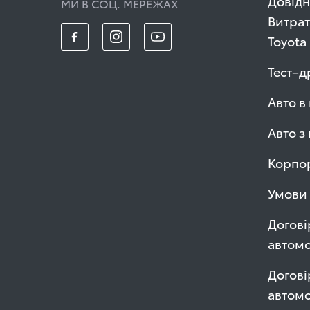
Довідн
МИ В СОЦ. МЕРЕЖАХ
Витрат
Toyota
Тест–д
Авто в
Авто з
Корпор
Умови 
Догові
автомо
Догові
автом