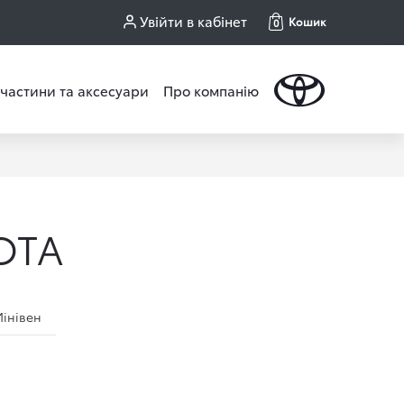
Увійти в кабінет
Кошик
0
частини та аксесуари
Про компанію
OTA
інівен