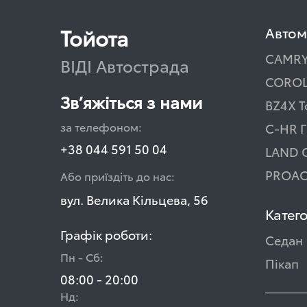
Тойота
Автом
CAMR
ВІДІ Автострада
COROL
Зв’яжіться з нами
BZ4X T
за телефоном:
C-HR Г
+38 044 591 50 04
LAND 
PROAC
Або приїздіть до нас:
вул. Велика Кільцева, 56
Катего
Графік роботи:
Седан
Пн - Сб:
Пікап
08:00 - 20:00
Нд: