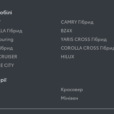
обілі
Y
CAMRY Гібрид
LA Гібрид
BZ4X
ouring
YARIS CROSS Гібрид
ібрид
COROLLA CROSS Гібри
CRUISER
HILUX
E CITY
рії
Кросовер
Мінівен