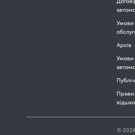
Догові
автом
Умови 
обслуг
Архів
Умови 
автомо
Публі
Правил
відшк
© 2026