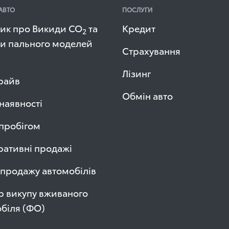
АВТО
ПОСЛУГИ
ик про Викиди СО
та
Кредит
2
и пального моделей
Страхування
Лізинг
райв
Обмін авто
 наявності
 пробігом
ативні продажі
продажу автомобілів
р викупу вживаного
біля (ФО)