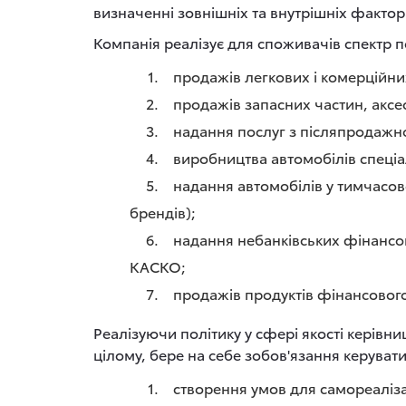
визначенні зовнішніх та внутрішніх фактор
Компанія реалізує для споживачів спектр по
продажів легкових і комерційних
продажів запасних частин, аксес
надання послуг з післяпродажно
виробництва автомобілів спеціа
надання автомобілів у тимчасове
брендів);
надання небанківських фінансов
КАСКО;
продажів продуктів фінансового
Реалізуючи політику у сфері якості керівниц
цілому, бере на себе зобов'язання керува
створення умов для самореаліза