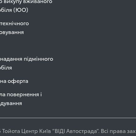
р викупу вживаного
обіля (ЮО)
технічного
овування
надання підмінного
біля
чна оферта
а повернення і
одування
 Тойота Центр Київ “ВІДІ Автострада”. Всі права з