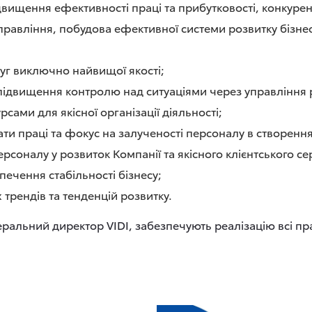
вищення ефективності праці та прибутковості, конкурен
равління, побудова ефективної системи розвитку бізнес
уг виключно найвищої якості;
 підвищення контролю над ситуаціями через управління
ами для якісної організації діяльності;
и праці та фокус на залученості персоналу в створенн
рсоналу у розвиток Компанії та якісного клієнтського с
печення стабільності бізнесу;
трендів та тенденцій розвитку.
еральний директор VIDI, забезпечують реалізацію всі пр