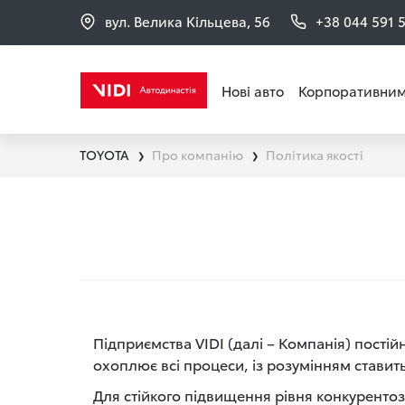
вул. Велика Кільцева, 56
+38 044 591 
Нові авто
Корпоративним
TOYOTA
Про компанію
Політика якості
❯
❯
Підприємства VIDI (далі – Компанія) пості
охоплює всі процеси, із розумінням ставить
Для стійкого підвищення рівня конкурентоз