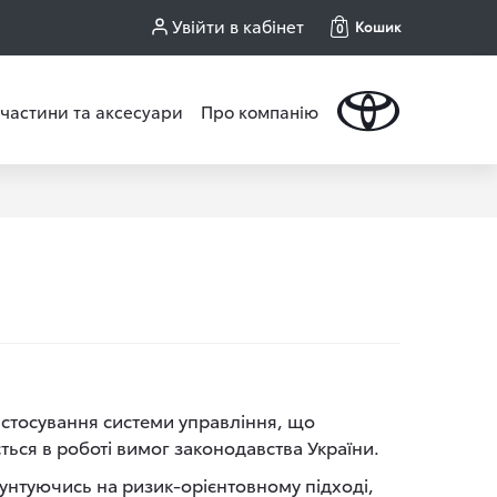
Увійти в кабінет
Кошик
0
частини та аксесуари
Про компанію
астосування системи управління, що
ться в роботі вимог законодавства України.
рунтуючись на ризик-орієнтовному підході,