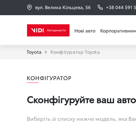
вул. Велика Кільцева, 56
+38 044 591 
Нові авто
Корпоративним
Toyota
Конфігуратор Toyota
КОНФІГУРАТОР
Сконфігуруйте ваш авт
Виберіть зі списку нижче модель, яка Ва