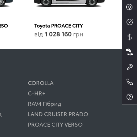
RSO
Toyota PROACE CITY
від
1 028 160
грн
COROLLA
C-HR+
RAV4 Гібрид
д
LAND CRUISER PRADO
PROACE CITY VERSO