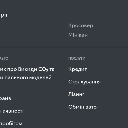
рії
Кросовер
Мінівен
АВТО
ПОСЛУГИ
ик про Викиди СО
та
Кредит
2
и пального моделей
Страхування
Лізинг
райв
Обмін авто
 наявності
 пробігом