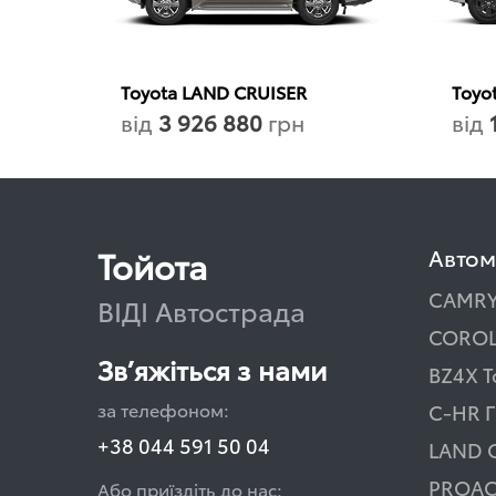
Toyota LAND CRUISER
Toyo
від
3 926 880
грн
від
Тойота
Автом
CAMR
ВІДІ Автострада
COROL
Зв’яжіться з нами
BZ4X T
за телефоном:
C-HR Г
+38 044 591 50 04
LAND 
PROAC
Або приїздіть до нас: