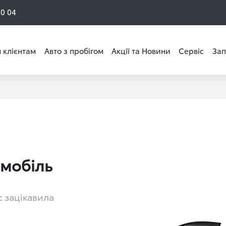
50 04
 клієнтам
Авто з пробігом
Акції та Новини
Сервіс
Зап
омобіль
с зацікавила