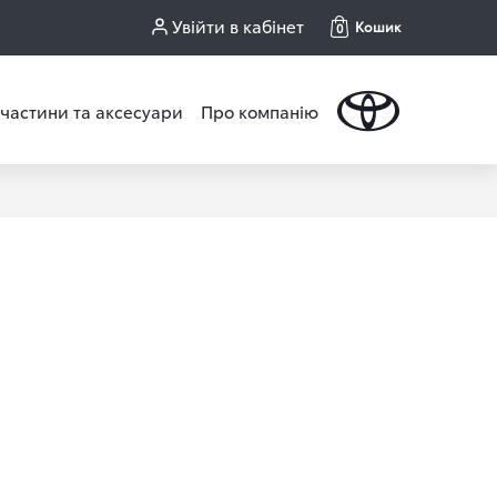
Увійти в кабінет
Кошик
0
частини та аксесуари
Про компанію