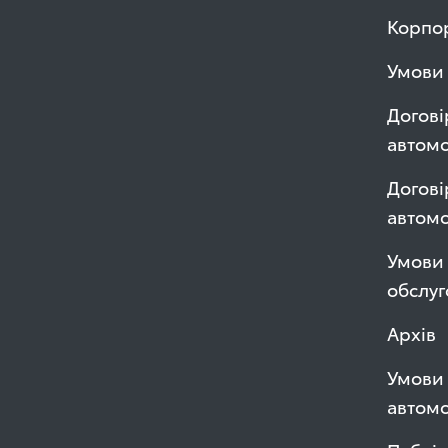
Корпор
Умови 
Догові
автомо
Догові
автом
Умови 
обслуг
Архів
Умови 
автомо