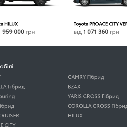
ta HILUX
Toyota PROACE CITY VE
1 959 000
грн
від
1 071 360
грн
обілі
Y
CAMRY Гібрид
LA Гібрид
BZ4X
ouring
YARIS CROSS Гібрид
ібрид
COROLLA CROSS Гібри
CRUISER
HILUX
E CITY