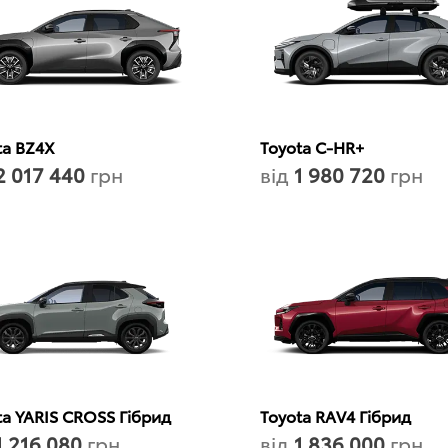
ta BZ4X
Toyota C-HR+
2 017 440
грн
від
1 980 720
грн
ta YARIS CROSS Гібрид
Toyota RAV4 Гібрид
1 216 080
грн
від
1 836 000
грн