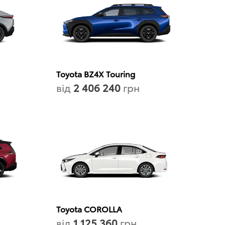
Toyota BZ4X Touring
від
2 406 240
грн
Toyota COROLLA
від
1 125 360
грн