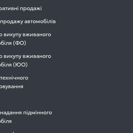
ативні продажі
продажу автомобілів
р викупу вживаного
біля (ФО)
р викупу вживаного
обіля (ЮО)
технічного
овування
надання підмінного
біля