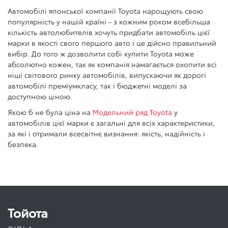
Автомобілі японської компанії Toyota нарощують свою
популярність у нашій країні - з кожним роком всебільша
кількість автолюбителів хочуть придбати автомобіль цієї
марки в якості свого першого авто і це дійсно правильний
вибір. До того ж дозволити собі купити Toyota може
абсолютно кожен, так як компанія намагається охопити всі
ніші світового ринку автомобілів, випускаючи як дорогі
автомобілі преміумкласу, так і бюджетні моделі за
доступною ціною.
Якою б не була ціна на
Модельний ряд Toyota
у
автомобілів цієї марки є загальні для всіх характеристики,
за які і отримали всесвітнє визнання: якість, надійність і
безпека.
Тойота