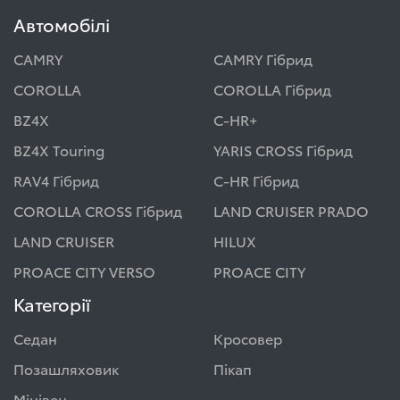
Автомобілі
CAMRY
CAMRY Гібрид
COROLLA
COROLLA Гібрид
BZ4X
C-HR+
BZ4X Touring
YARIS CROSS Гібрид
RAV4 Гібрид
C-HR Гібрид
COROLLA CROSS Гібрид
LAND CRUISER PRADO
LAND CRUISER
HILUX
PROACE CITY VERSO
PROACE CITY
Категорії
Седан
Кросовер
Позашляховик
Пікап
Мінівен