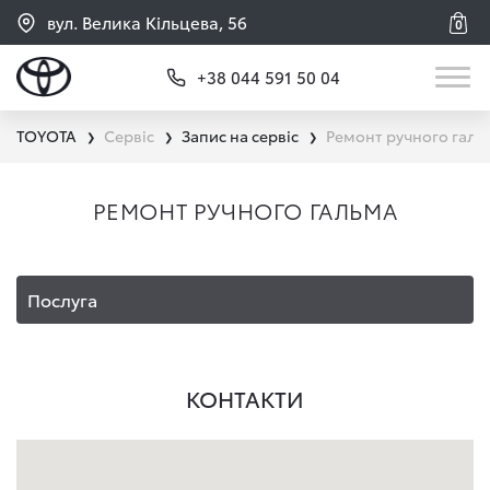
вул. Велика Кільцева, 56
0
+38 044 591 50 04
TOYOTA
Сервіс
Запис на сервіс
Ремонт ручного галь
❯
❯
❯
РЕМОНТ РУЧНОГО ГАЛЬМА
Послуга
КОНТАКТИ