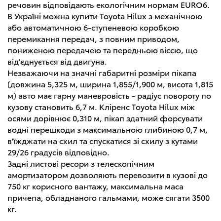
речовин відповідають екологічним нормам EURO6.
В Україні можна купити Toyota Hilux з механічною
або автоматичною 6-ступеневою коробкою
перемикання передач, з повним приводом,
пониженою передачею та передньою віссю, що
від’єднується від двигуна.
Незважаючи на значні габаритні розміри пікапа
(довжина 5,325 м, ширина 1,855/1,900 м, висота 1,815
м) авто має гарну маневровість - радіус повороту по
кузову становить 6,7 м. Кліренс Toyota Hilux між
осями дорівнює 0,310 м, пікап здатний форсувати
водні перешкоди з максимальною глибиною 0,7 м,
в'їжджати на схил та спускатися зі схилу з кутами
29/26 градусів відповідно.
Задні листові ресори з телескопічним
амортизатором дозволяють перевозити в кузові до
750 кг корисного вантажу, максимальна маса
причепа, обладнаного гальмами, може сягати 3500
кг.