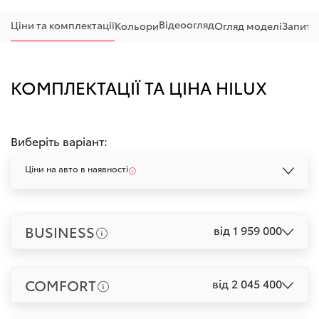
Відеоогляд
Ціни та комплектації
Кольори
Огляд моделі
Запитан
КОМПЛЕКТАЦІЇ ТА ЦІНА HILUX
Виберіть варіант:
Ціни на авто в наявності
BUSINESS
від 1 959 000
COMFORT
від 2 045 400
+ Порівняти