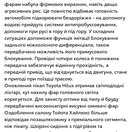
фарам набула фірмових виразних, навіть дещо
агресивних рис. Це повністю відбиває готовність
автомобіля підкорювати бездоріжжя - на допомогу
водієві прийдуть системи антипробуксовування,
допомоги при русі в гору й під гору. У складних
ситуаціях допоможе функція імітації блокування
заднього міжколісного диференціала, також
передбачено можливість його примусового
блокування. Провідні чотири колеса й понижена
передача забезпечує відмінну прохідність, а
передній привід, що від’єднується від двигуна, стане
в пригоді при поїздці трасою.
Оновлений пікап Toyota Hilux отримав світлодіодні
ліхтарі, кут нахилу фар головного світла
коригується. Для захисту оптики від пилу й бруду
передбачені високонапірні висувні омивачі фар.
Оздоблення салону Тойота Хайлюкс більше
відповідає позашляховику з преміального сегмента,
ніж пікапу. Шкіряні сидіння з підігрівом та