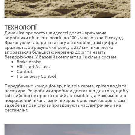
ТЕХНОЛОГІЇ
Динаміка приросту швидкості досить вражаюча,
виробники обіцяють розгін до 100 км всього за 11 секунд.
Враховуючи габарити та вагу автомобіля, такі цифри
вражають. За рахунок кліренсу в 227 мм пікап легко
впорається з більшістю нерівних доріг та навіть
бездоріжжям. У базовій комплектації є кілька систем:
Brake Assist.
Hill-start Assust.
Control.
Trailer Sway Control.
Передбачено кондиціонер, підігрів керма, крісел водія та
пасажира. Розробники зробили достатньо для того, щоб у
світ вийшов не просто новий автомобіль, а максимально
покращений пікап. Технічні характеристики говорять самі
за себе та повністю виправдовують час, витрачений на
рестайлінг.