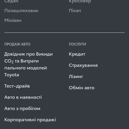
Седан
Кросовер
Позашляховик
Пікап
Мінівен
ПРОДАЖ АВТО
ПОСЛУГИ
Довідник про Викиди
Кредит
СО
та Витрати
2
Страхування
пального моделей
Toyota
Лізинг
Тест–драйв
Обмін авто
Авто в наявності
Авто з пробігом
Корпоративні продажі