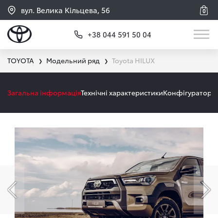
вул. Велика Кільцева, 56
0
+38 044 591 50 04
TOYOTA
Модельний ряд
Toyota HILUX
❯
❯
Загальна інформація
Технічні характеристики
Конфігуратор
А
Попередній слайд
На