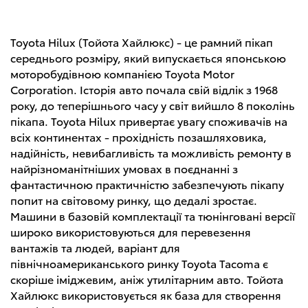
Toyota Hilux (Тойота Хайлюкс) - це рамний пікап
середнього розміру, який випускається японською
моторобудівною компанією Toyota Motor
Corporation. Історія авто почала свій відлік з 1968
року, до теперішнього часу у світ вийшло 8 поколінь
пікапа. Toyota Hilux привертає увагу споживачів на
всіх континентах - прохідність позашляховика,
надійність, невибагливість та можливість ремонту в
найрізноманітніших умовах в поєднанні з
фантастичною практичністю забезпечують пікапу
попит на світовому ринку, що дедалі зростає.
Машини в базовій комплектації та тюнінговані версії
широко використовуються для перевезення
вантажів та людей, варіант для
північноамериканського ринку Toyota Tacoma є
скоріше іміджевим, аніж утилітарним авто. Тойота
Хайлюкс використовується як база для створення