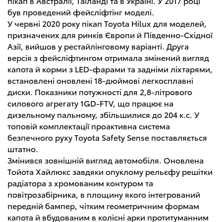
пікап в Австралії, Таїланді та в Україні. У 2017 році
був проведений фейсліфтінг моделі.
У червні 2020 року пікап Toyota Hilux для моделей,
призначених для ринків Європи й Південно-Східної
Азії, вийшов у рестайлінговому варіанті. Друга
версія з фейсліфтингом отримала змінений вигляд
капота й корми з LED-фарами та задніми ліхтарями,
встановлені оновлені 18-дюймові легкосплавні
диски. Показники потужності для 2,8-літрового
силового агрегату 1GD-FTV, що працює на
дизельному пальному, збільшилися до 204 к.с. У
топовій комплектації проактивна система
безпечного руху Toyota Safety Sense поставляється
штатно.
Змінився зовнішній вигляд автомобіля. Оновлена
Тойота Хайлюкс завдяки опуклому рельєфу решітки
радіатора з хромованим контуром та
повітрозабірника, в площину якого інтегрований
передній бампер, чітким геометричним формам
капота й вбудованим в колісні арки протитуманним