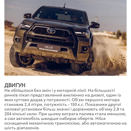
ДВИГУН
Не обійшлося без змін і у моторній лінії. На більшості
ринків пікап представлений виключно на дизелі, один із
яких суттєво додав у потужності. Об'єм першого мотора
становив 2,4 літри, потужність - 150 к.с. Показники другої
силової установки більш значні і дорівнюють об'єму 2,8 та
204 кінські сили. При цьому витрата палива стала меншою,
а сам автомобіль швидше набирає обертів. Hilux
оснащений механічною трансмісією, або автоматичною на
шість діапазонів.