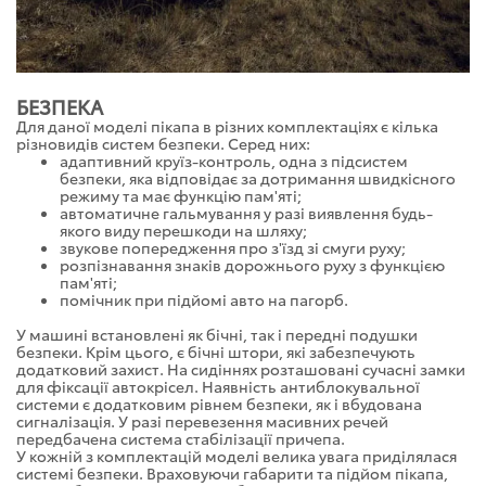
БЕЗПЕКА
Для даної моделі пікапа в різних комплектаціях є кілька
різновидів систем безпеки. Серед них:
адаптивний круїз-контроль, одна з підсистем
безпеки, яка відповідає за дотримання швидкісного
режиму та має функцію пам'яті;
автоматичне гальмування у разі виявлення будь-
якого виду перешкоди на шляху;
звукове попередження про з'їзд зі смуги руху;
розпізнавання знаків дорожнього руху з функцією
пам'яті;
помічник при підйомі авто на пагорб.
У машині встановлені як бічні, так і передні подушки
безпеки. Крім цього, є бічні штори, які забезпечують
додатковий захист. На сидіннях розташовані сучасні замки
для фіксації автокрісел. Наявність антиблокувальної
системи є додатковим рівнем безпеки, як і вбудована
сигналізація. У разі перевезення масивних речей
передбачена система стабілізації причепа.
У кожній з комплектацій моделі велика увага приділялася
системі безпеки. Враховуючи габарити та підйом пікапа,