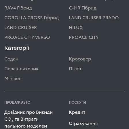
RAV4 Гібрид
C-HR Гібрид
COROLLA CROSS Гібрид
LAND CRUISER PRADO
LAND CRUISER
HILUX
PROACE CITY VERSO
PROACE CITY
Категорії
Седан
Кросовер
Позашляховик
Пікап
Мінівен
ПРОДАЖ АВТО
ПОСЛУГИ
Довідник про Викиди
Кредит
СО
та Витрати
2
Страхування
пального моделей