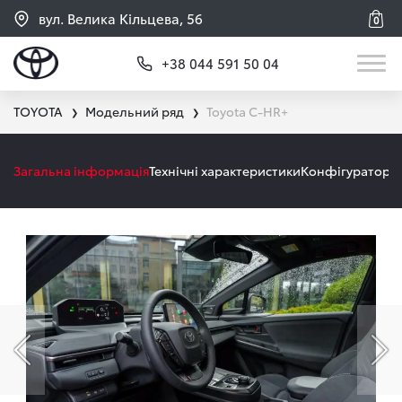
вул. Велика Кільцева, 56
0
+38 044 591 50 04
TOYOTA
Модельний ряд
Toyota C-HR+
❯
❯
Загальна інформація
Технічні характеристики
Конфігуратор
А
Попередній слайд
На