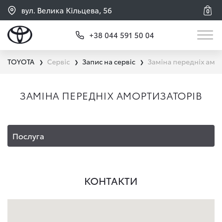
вул. Велика Кільцева, 56
0
+38 044 591 50 04
TOYOTA
Сервіс
Запис на сервіс
Заміна передніх амо
❯
❯
❯
ЗАМІНА ПЕРЕДНІХ АМОРТИЗАТОРІВ
Послуга
КОНТАКТИ