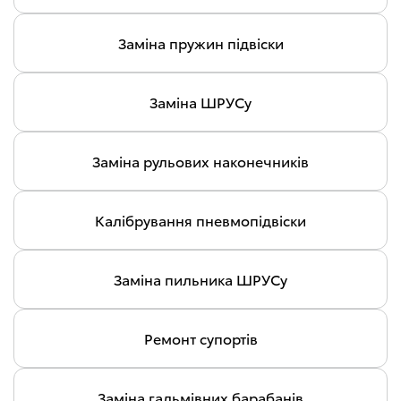
Заміна пружин підвіски
Заміна ШРУСу
Заміна рульових наконечників
Калібрування пневмопідвіски
Заміна пильника ШРУСу
Ремонт супортів
Заміна гальмівних барабанів