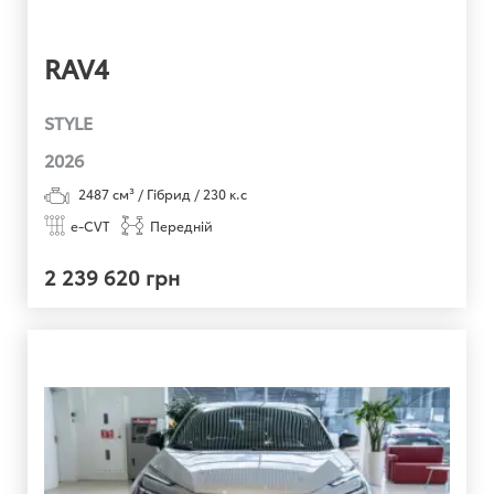
RAV4
STYLE
2026
2487
см³ /
Гібрид
/
230
к.с
e-CVT
Передній
2 239 620 грн