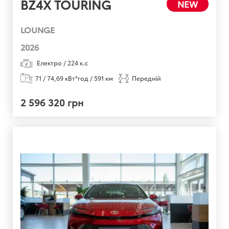
BZ4X TOURING
NEW
LOUNGE
2026
Електро
/
224
к.с
71 / 74,69 кВт*год / 591 км
Передній
2 596 320 грн