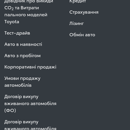
Довідник про Викиди
Кредит
СО
та Витрати
2
Страхування
пального моделей
Toyota
Лізинг
Тест–драйв
Обмін авто
Авто в наявності
Авто з пробігом
Корпоративні продажі
Умови продажу
автомобілів
Договір викупу
вживаного автомобіля
(ФО)
Договір викупу
вживаного автомобіля