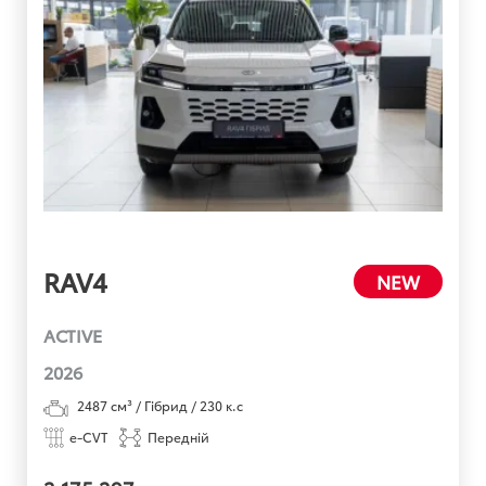
RAV4
NEW
ACTIVE
2026
2487
см³ /
Гібрид
/
230
к.с
e-CVT
Передній