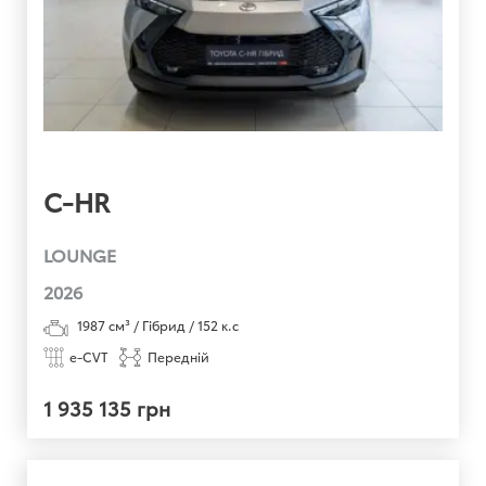
C-HR
LOUNGE
2026
1987
см³ /
Гібрид
/
152
к.с
e-CVT
Передній
1 935 135 грн