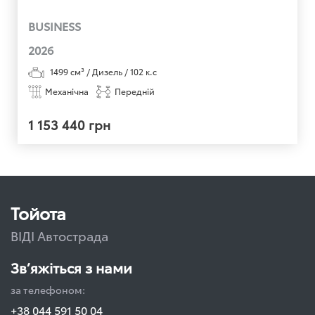
BUSINESS
2026
1499
см³ /
Дизель
/
102
к.с
Механічна
Передній
1 153 440 грн
Тойота
ВІДІ Автострада
Зв’яжіться з нами
за телефоном:
+38 044 591 50 04