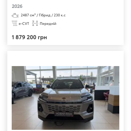
2026
2487
см³ /
Гібрид
/
230
к.с
e-CVT
Передній
1 879 200 грн