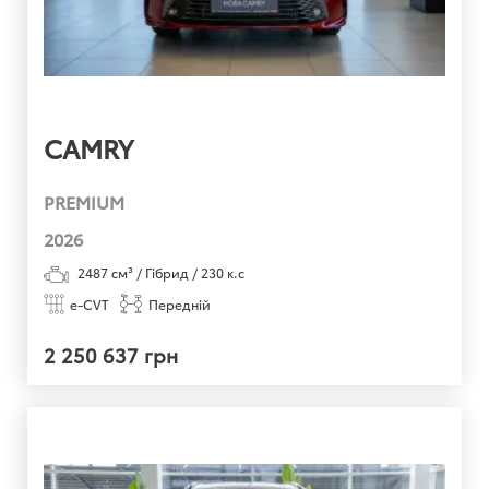
CAMRY
PREMIUM
2026
2487
см³ /
Гібрид
/
230
к.с
e-CVT
Передній
2 250 637 грн