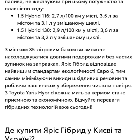
палива, не жертвуючи при цьому потужністю та
плавністю ходу:
1.5 Hybrid 116: 2,7 л/100 км у місті, 3,5 л за
містом та 3,1 л у змішаному циклі.
1.5 Hybrid 130: 2,9 л/100 км у місті, 3,6 л за
містом та 3,2 л у змішаному циклі.
З містким 35-літровим баком ви зможете
насолоджуватися довгими подорожами без частих
зупинок на заправках. Яріс Гібрид відповідає
найвищим стандартам екологічності Євро 6, тим
самим мінімізуючи викиди шкідливих речовин та
роблячи ваш внесок у збереження чистоти повітря.
З Toyota Yaris Hybrid кожна мить за кермом стане
приємною та економічною. Відчуйте переваги
гібридних технологій вже сьогодні!
Де купити Яріс Гібрид у Києві та
Україні?