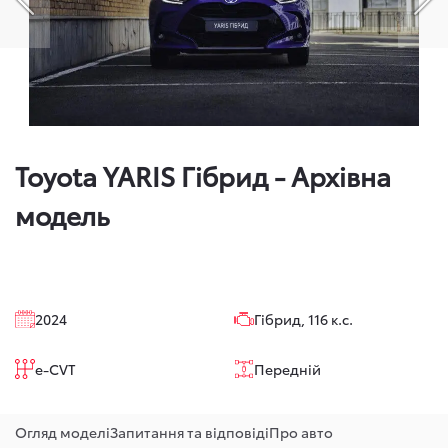
Попередній слайд
На
Toyota YARIS Гібрид - Архівна
модель
2024
Гібрид, 116 к.с.
e-CVT
Передній
Огляд моделі
Запитання та відповіді
Про авто