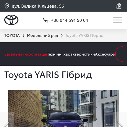
вул. Велика Кільцева, 56
0
+38 044 591 50 04
TOYOTA
Модельний ряд
Toyota YARIS Гібрид
❯
❯
Загальна інформація
Технічні характеристики
Аксесуари
З
Toyota YARIS Гібрид