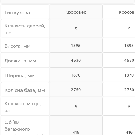
Тип кузова
Кросовер
Кросов
Кiлькiсть дверей,
5
5
шт
Висота, мм
1595
1595
Довжина, мм
4530
4530
Ширина, мм
1870
1870
Колiсна база, мм
2750
2750
Кiлькiсть мiсць,
5
5
шт
Об`єм
багажного
416
416