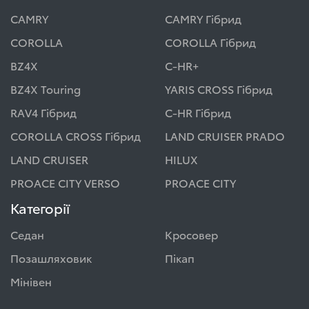
CAMRY
CAMRY Гібрид
COROLLA
COROLLA Гібрид
BZ4X
C-HR+
BZ4X Touring
YARIS CROSS Гібрид
RAV4 Гібрид
C-HR Гібрид
COROLLA CROSS Гібрид
LAND CRUISER PRADO
LAND CRUISER
HILUX
PROACE CITY VERSO
PROACE CITY
Категорії
Седан
Кросовер
Позашляховик
Пікап
Мінівен