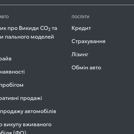
АВТО
ПОСЛУГИ
ик про Викиди СО
та
Кредит
2
и пального моделей
Страхування
Лізинг
райв
Обмін авто
 наявності
 пробігом
ативні продажі
продажу автомобілів
р викупу вживаного
біля (ФО)