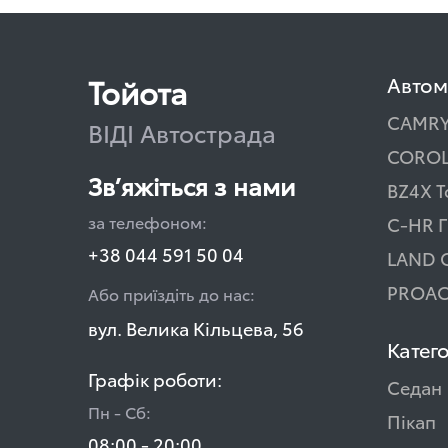
Тойота
Автом
CAMR
ВІДІ Автострада
COROL
Зв’яжіться з нами
BZ4X T
за телефоном:
C-HR Г
+38 044 591 50 04
LAND 
PROAC
Або приїздіть до нас:
вул. Велика Кільцева, 56
Катего
Графік роботи:
Седан
Пн - Сб:
Пікап
08:00 - 20:00