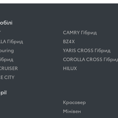
обілі
Y
CAMRY Гібрид
LA Гібрид
BZ4X
ouring
YARIS CROSS Гібрид
ібрид
COROLLA CROSS Гібри
CRUISER
HILUX
E CITY
рії
Кросовер
Мінівен