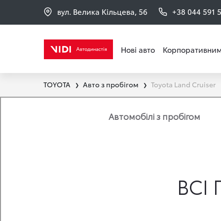
вул. Велика Кільцева, 56
+38 044 591 
Нові авто
Корпоративним
TOYOTA
Авто з пробігом
Toyota Land Cruiser
❯
❯