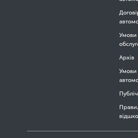
Догові
автом
Умови 
обслуг
Архів
Умови 
автомо
Публі
Правил
відшк