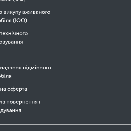
р викупу вживаного
обіля (ЮО)
технічного
овування
надання підмінного
біля
чна оферта
а повернення і
одування