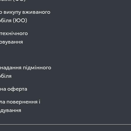
р викупу вживаного
обіля (ЮО)
технічного
овування
надання підмінного
біля
чна оферта
а повернення і
одування