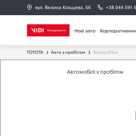
вул. Велика Кільцева, 56
+38 044 591 
Нові авто
Корпоративним
TOYOTA
Авто з пробігом
Toyota Hilux
❯
❯