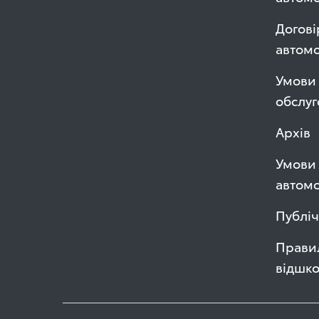
Догові
автом
Умови 
обслуг
Архів
Умови 
автомо
Публі
Правил
відшк