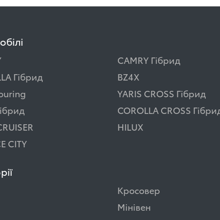
обілі
Y
CAMRY Гібрид
LA Гібрид
BZ4X
ouring
YARIS CROSS Гібрид
ібрид
COROLLA CROSS Гібри
CRUISER
HILUX
E CITY
рії
Кросовер
Мінівен