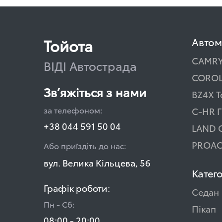
Тойота
Автом
CAMR
ВІДІ Автострада
COROL
Зв’яжіться з нами
BZ4X T
за телефоном:
C-HR Г
+38 044 591 50 04
LAND 
PROAC
Або приїздіть до нас:
вул. Велика Кільцева, 56
Катего
Графік роботи:
Седан
Пн - Сб:
Пікап
08:00 - 20:00