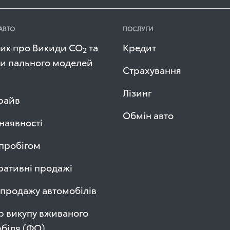
АВТО
ПОСЛУГИ
ик про Викиди СО
та
Кредит
2
и пального моделей
Страхування
Лізинг
райв
Обмін авто
 наявності
 пробігом
ативні продажі
продажу автомобілів
р викупу вживаного
біля (ФО)