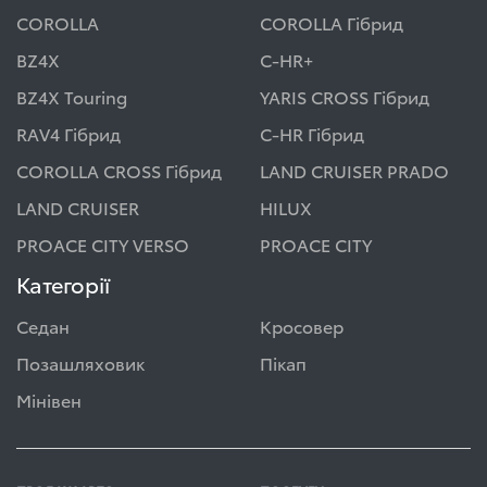
COROLLA
COROLLA Гібрид
BZ4X
C-HR+
BZ4X Touring
YARIS CROSS Гібрид
RAV4 Гібрид
C-HR Гібрид
COROLLA CROSS Гібрид
LAND CRUISER PRADO
LAND CRUISER
HILUX
PROACE CITY VERSO
PROACE CITY
Категорії
Седан
Кросовер
Позашляховик
Пікап
Мінівен