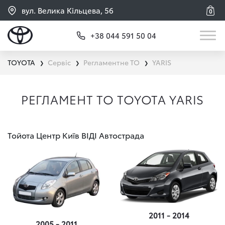
вул. Велика Кільцева, 56
0
+38 044 591 50 04
TOYOTA
Сервіс
Регламентне ТО
YARIS
❯
❯
❯
РЕГЛАМЕНТ ТО TOYOTA YARIS
Тойота Центр Київ ВІДІ Автострада
2011 - 2014
2005 - 2011