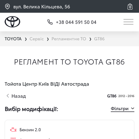
вул. Велика Кільцева, 56
0
+38 044 591 50 04
TOYOTA
Сервіс
Регламентне ТО
GT86
❯
❯
❯
РЕГЛАМЕНТ ТО TOYOTA GT86
Тойота Центр Київ ВІДІ Автострада
Назад
GT86
2012 - 2016
Вибір модифікації:
Фільтри
Бензин 2.0