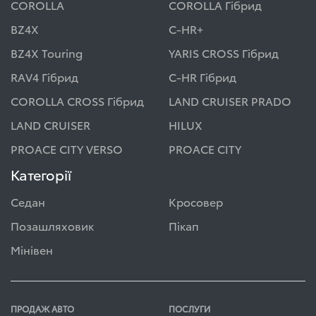
COROLLA
COROLLA Гібрид
BZ4X
C-HR+
BZ4X Touring
YARIS CROSS Гібрид
RAV4 Гібрид
C-HR Гібрид
COROLLA CROSS Гібрид
LAND CRUISER PRADO
LAND CRUISER
HILUX
PROACE CITY VERSO
PROACE CITY
Категорії
Седан
Кросовер
Позашляховик
Пікап
Мінівен
ПРОДАЖ АВТО
ПОСЛУГИ