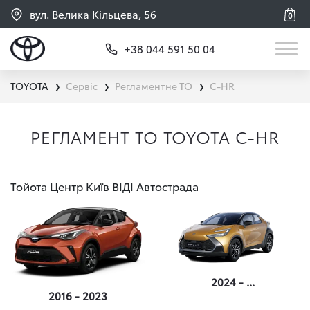
вул. Велика Кільцева, 56
0
+38 044 591 50 04
TOYOTA
Сервіс
Регламентне ТО
C-HR
❯
❯
❯
РЕГЛАМЕНТ ТО TOYOTA C-HR
Тойота Центр Київ ВІДІ Автострада
2024 - ...
2016 - 2023