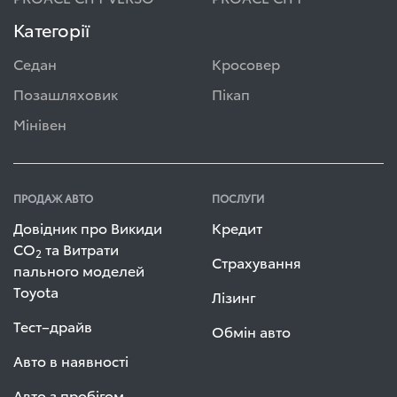
Категорії
Седан
Кросовер
Позашляховик
Пікап
Мінівен
ПРОДАЖ АВТО
ПОСЛУГИ
Довідник про Викиди
Кредит
СО
та Витрати
2
Страхування
пального моделей
Toyota
Лізинг
Тест–драйв
Обмін авто
Авто в наявності
Авто з пробігом