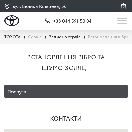
вул. Велика Кільцева, 56
0
+38 044 591 50 04
TOYOTA
Сервіс
Запис на сервіс
Встановлення вібро т
❯
❯
❯
ВСТАНОВЛЕННЯ ВІБРО ТА
ШУМОІЗОЛЯЦІЇ
Послуга
КОНТАКТИ