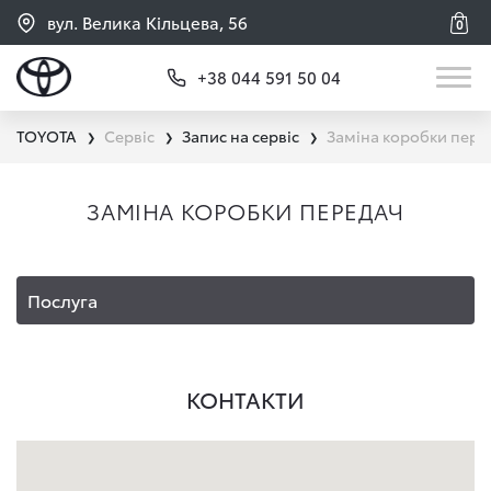
вул. Велика Кільцева, 56
0
+38 044 591 50 04
TOYOTA
Сервіс
Запис на сервіс
Заміна коробки пере
❯
❯
❯
ЗАМІНА КОРОБКИ ПЕРЕДАЧ
Послуга
КОНТАКТИ