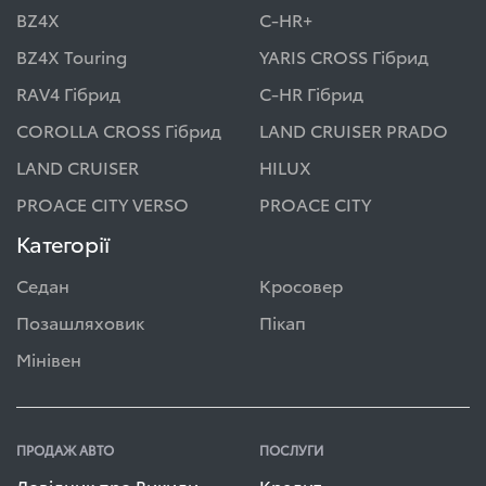
BZ4X
C-HR+
BZ4X Touring
YARIS CROSS Гібрид
RAV4 Гібрид
C-HR Гібрид
COROLLA CROSS Гібрид
LAND CRUISER PRADO
LAND CRUISER
HILUX
PROACE CITY VERSO
PROACE CITY
Категорії
Седан
Кросовер
Позашляховик
Пікап
Мінівен
ПРОДАЖ АВТО
ПОСЛУГИ
Довідник про Викиди
Кредит