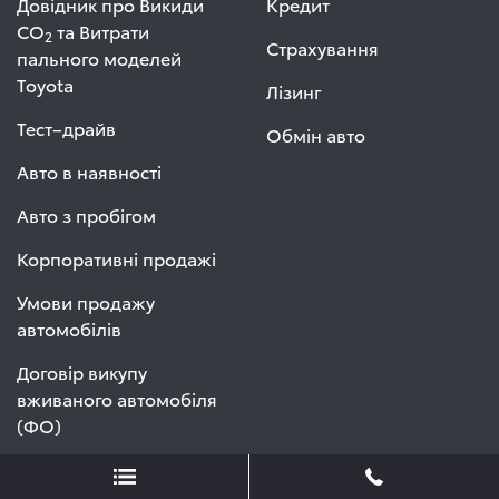
Довідник про Викиди
Кредит
СО
та Витрати
2
Страхування
пального моделей
Toyota
Лізинг
Тест–драйв
Обмін авто
Авто в наявності
Авто з пробігом
Корпоративні продажі
Умови продажу
автомобілів
Договір викупу
вживаного автомобіля
(ФО)
Договір викупу
вживаного автомобіля