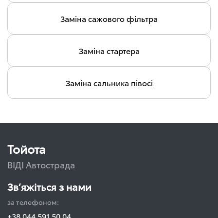
Заміна сажового фільтра
Заміна стартера
Заміна сальника півосі
Тойота
ВІДІ Автострада
Зв’яжіться з нами
за телефоном:
+38 044 591 50 04