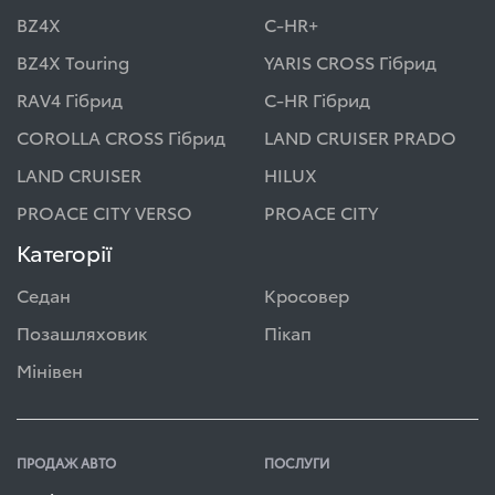
BZ4X
C-HR+
BZ4X Touring
YARIS CROSS Гібрид
RAV4 Гібрид
C-HR Гібрид
COROLLA CROSS Гібрид
LAND CRUISER PRADO
LAND CRUISER
HILUX
PROACE CITY VERSO
PROACE CITY
Категорії
Седан
Кросовер
Позашляховик
Пікап
Мінівен
ПРОДАЖ АВТО
ПОСЛУГИ