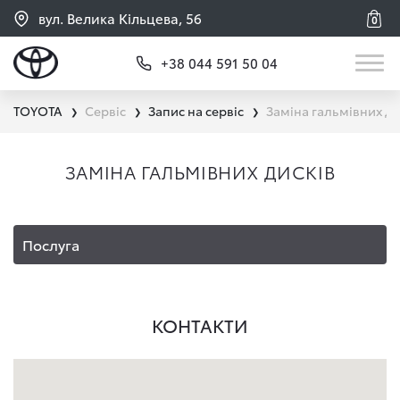
вул. Велика Кільцева, 56
0
+38 044 591 50 04
TOYOTA
Сервіс
Запис на сервіс
Заміна гальмівних ди
❯
❯
❯
ЗАМІНА ГАЛЬМІВНИХ ДИСКІВ
Послуга
КОНТАКТИ