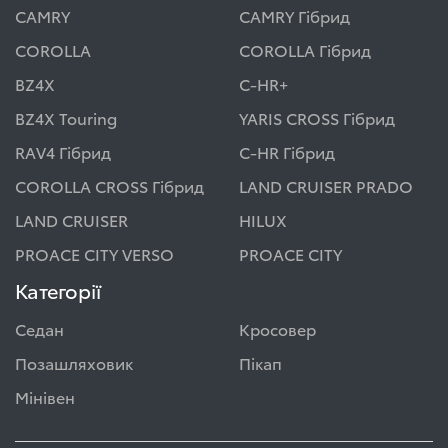
CAMRY
CAMRY Гібрид
COROLLA
COROLLA Гібрид
BZ4X
C-HR+
BZ4X Touring
YARIS CROSS Гібрид
RAV4 Гібрид
C-HR Гібрид
COROLLA CROSS Гібрид
LAND CRUISER PRADO
LAND CRUISER
HILUX
PROACE CITY VERSO
PROACE CITY
Категорії
Седан
Кросовер
Позашляховик
Пікап
Мінівен