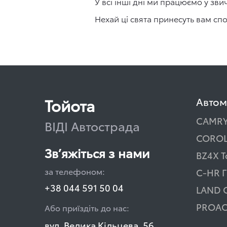
У всі інші дні ми працюємо у зви
Нехай ці свята принесуть вам спо
Тойота
Автом
CAMR
ВІДІ Автострада
COROL
Зв’яжіться з нами
BZ4X T
за телефоном:
C-HR Г
+38 044 591 50 04
LAND 
PROAC
Або приїздіть до нас:
вул. Велика Кільцева, 56