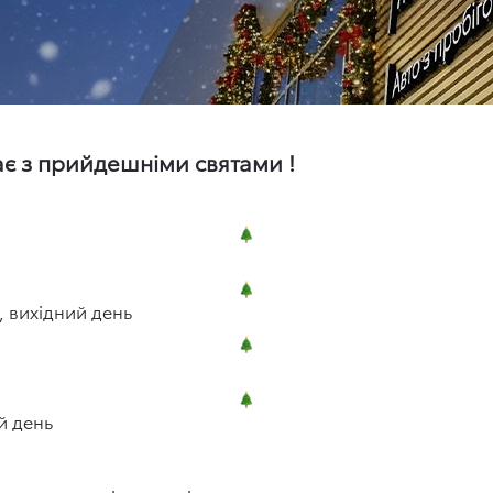
тає з прийдешніми святами !
, вихідний день
ий день