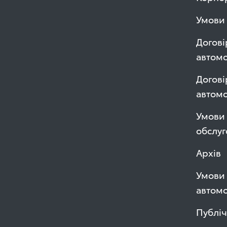
Умови 
Догові
автомо
Догові
автом
Умови 
обслуг
Архів
Умови 
автомо
Публі