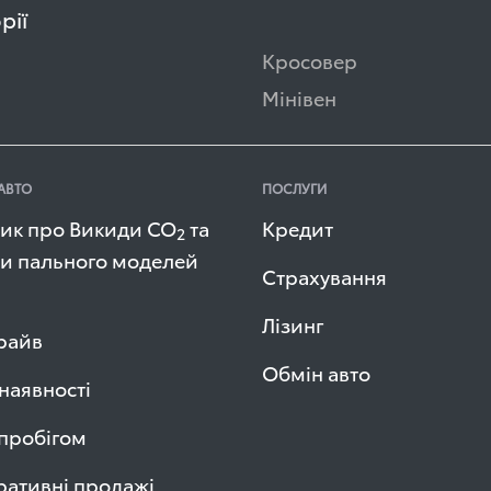
рії
Кросовер
Мінівен
АВТО
ПОСЛУГИ
ик про Викиди СО
та
Кредит
2
и пального моделей
Страхування
Лізинг
райв
Обмін авто
 наявності
 пробігом
ативні продажі