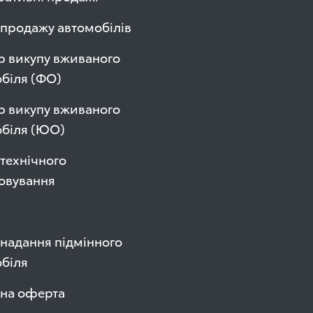
продажу автомобілів
р викупу вживаного
біля (ФО)
р викупу вживаного
обіля (ЮО)
технічного
овування
надання підмінного
біля
чна оферта