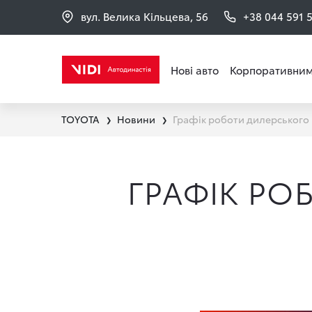
вул. Велика Кільцева, 56
+38 044 591 
Нові авто
Корпоративним
TOYOTA
Новини
Графік роботи дилерського 
❯
❯
ГРАФІК РО