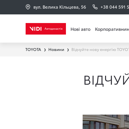
вул. Велика Кільцева, 56
+38 044 591 
Нові авто
Корпоративним
TOYOTA
Новини
Відчуйте нову енергію TOYO
❯
❯
ВІДЧУ