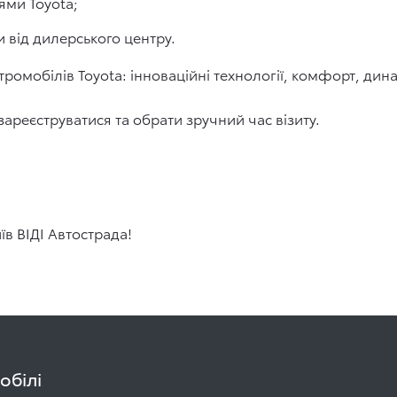
ями Toyota;
 від дилерського центру.
тромобілів Toyota: інноваційні технології, комфорт, дин
ареєструватися та обрати зручний час візиту.
їв ВІДІ Автострада!
обілі