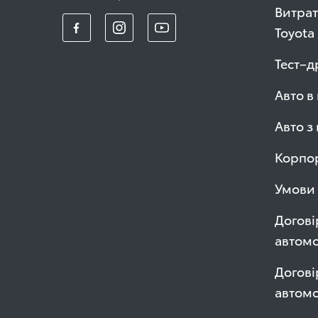
Витрат
Toyota
Тест–д
Авто в
Авто з
Корпор
Умови 
Догові
автомо
Догові
автом