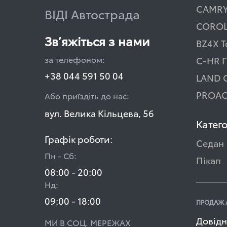
CAMR
ВІДІ Автострада
COROL
Зв’яжіться з нами
BZ4X T
за телефоном:
C-HR Г
+38 044 591 50 04
LAND 
PROAC
Або приїздіть до нас:
вул. Велика Кільцева, 56
Катего
Графік роботи:
Седан
Пн - Сб:
Пікап
08:00 - 20:00
Нд:
09:00 - 18:00
ПРОДАЖ 
Довідн
МИ В СОЦ. МЕРЕЖАХ