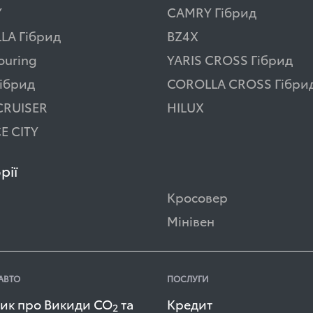
Y
CAMRY Гібрид
LA Гібрид
BZ4X
ouring
YARIS CROSS Гібрид
ібрид
COROLLA CROSS Гібри
CRUISER
HILUX
E CITY
рії
Кросовер
Мінівен
АВТО
ПОСЛУГИ
ик про Викиди СО
та
Кредит
2