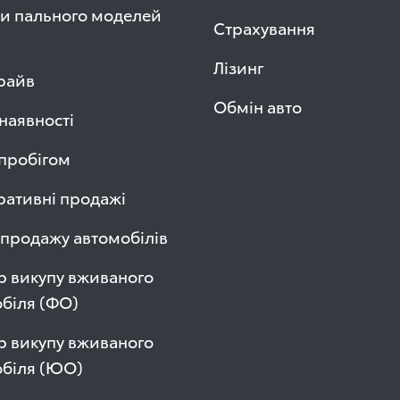
и пального моделей
Страхування
Лізинг
райв
Обмін авто
 наявності
 пробігом
ативні продажі
продажу автомобілів
р викупу вживаного
біля (ФО)
р викупу вживаного
обіля (ЮО)