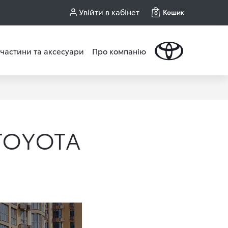
Увійти в кабінет
Кошик
0
частини та аксесуари
Про компанію
TOYOTA