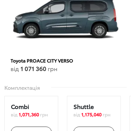
Toyota PROACE CITY VERSO
від
1 071 360
грн
Комплектація
Combi
Shuttle
від
1,071,360
грн
від
1,175,040
грн