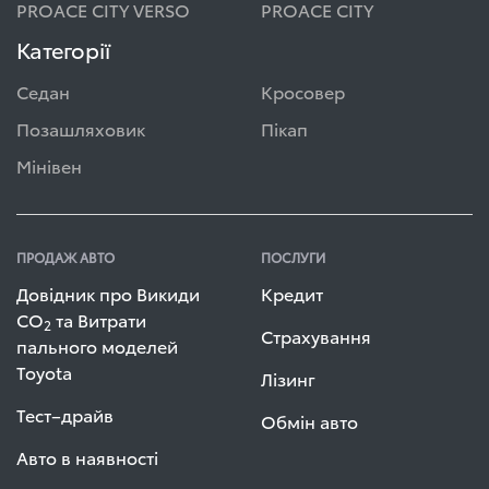
PROACE CITY VERSO
PROACE CITY
Категорії
Седан
Кросовер
Позашляховик
Пікап
Мінівен
ПРОДАЖ АВТО
ПОСЛУГИ
Довідник про Викиди
Кредит
СО
та Витрати
2
Страхування
пального моделей
Toyota
Лізинг
Тест–драйв
Обмін авто
Авто в наявності