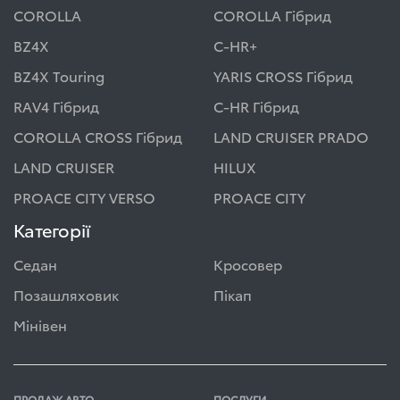
COROLLA
COROLLA Гібрид
BZ4X
C-HR+
BZ4X Touring
YARIS CROSS Гібрид
RAV4 Гібрид
C-HR Гібрид
COROLLA CROSS Гібрид
LAND CRUISER PRADO
LAND CRUISER
HILUX
PROACE CITY VERSO
PROACE CITY
Категорії
Седан
Кросовер
Позашляховик
Пікап
Мінівен
ПРОДАЖ АВТО
ПОСЛУГИ