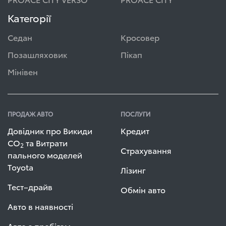
Категорії
Седан
Кросовер
Позашляховик
Пікап
Мінівен
ПРОДАЖ АВТО
ПОСЛУГИ
Довідник про Викиди
Кредит
СО
та Витрати
2
Страхування
пального моделей
Toyota
Лізинг
Тест–драйв
Обмін авто
Авто в наявності
Авто з пробігом