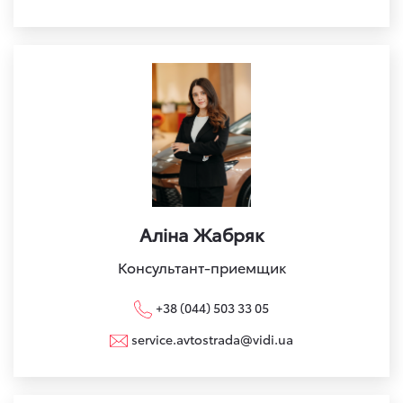
Аліна Жабряк
Консультант-приемщик
+38 (044) 503 33 05
service.avtostrada@vidi.ua