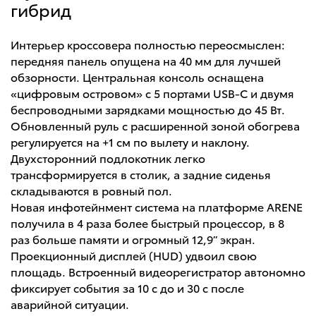
гибрид
Интерьер кроссовера полностью переосмыслен:
передняя панель опущена на 40 мм для лучшей
обзорности. Центральная консоль оснащена
«цифровым островом» с 5 портами USB-C и двумя
беспроводными зарядками мощностью до 45 Вт.
Обновленный руль с расширенной зоной обогрева
регулируется на +1 см по вылету и наклону.
Двухсторонний подлокотник легко
трансформируется в столик, а задние сиденья
складываются в ровный пол.
Новая инфотейнмент система на платформе ARENE
получила в 4 раза более быстрый процессор, в 8
раз больше памяти и огромный 12,9” экран.
Проекционный дисплей (HUD) удвоил свою
площадь. Встроенный видеорегистратор автономно
фиксирует события за 10 с до и 30 с после
аварийной ситуации.