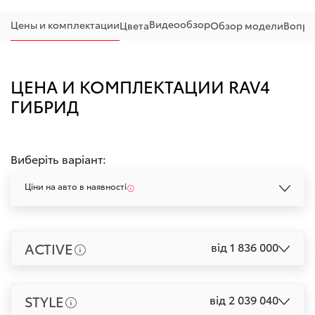
Видеообзор
Цены и комплектации
Цвета
Обзор модели
Вопро
ЦЕНА И КОМПЛЕКТАЦИИ RAV4
ГИБРИД
Виберіть варіант:
Ціни на авто в наявності
ACTIVE
від 1 836 000
STYLE
від 2 039 040
+ Порівняти