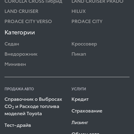
COROLLA CROSS Гибрид
LAND CRUISER PRADO
LAND CRUISER
HILUX
PROACE CITY VERSO
PROACE CITY
Категории
Седан
Кроссовер
Внедорожник
Пикап
Минивен
ПРОДАЖА АВТО
УСЛУГИ
Справочник о Выбросах
Кредит
СО
и Расходе топлива
2
Страхование
моделей Toyota
Лизинг
Тест–драйв
Обмен авто