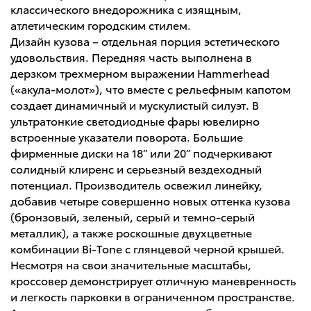
классического внедорожника с изящным,
атлетическим городским стилем.
Дизайн кузова – отдельная порция эстетического
удовольствия. Передняя часть выполнена в
дерзком трехмерном выражении Hammerhead
(«акула-молот»), что вместе с рельефным капотом
создает динамичный и мускулистый силуэт. В
ультратонкие светодиодные фары ювелирно
встроенные указатели поворота. Большие
фирменные диски на 18” или 20” подчеркивают
солидный клиренс и серьезный вездеходный
потенциал. Производитель освежил линейку,
добавив четыре совершенно новых оттенка кузова
(бронзовый, зеленый, серый и темно-серый
металлик), а также роскошные двухцветные
комбинации Bi-Tone с глянцевой черной крышей.
Несмотря на свои значительные масштабы,
кроссовер демонстрирует отличную маневренность
и легкость парковки в ограниченном пространстве.