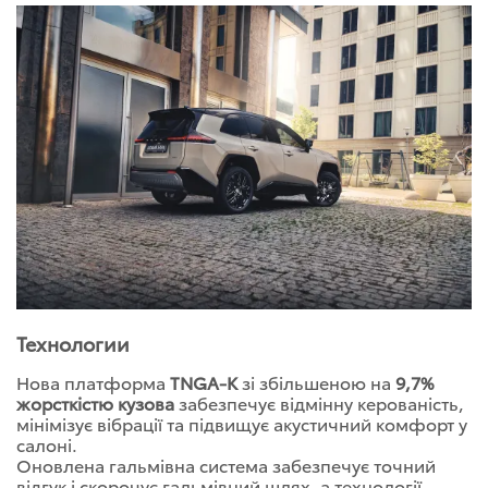
Технологии
Нова платформа
TNGA-K
зі збільшеною на
9,7%
жорсткістю кузова
забезпечує відмінну керованість,
мінімізує вібрації та підвищує акустичний комфорт у
салоні.
Оновлена гальмівна система забезпечує точний
відгук і скорочує гальмівний шлях, а технології