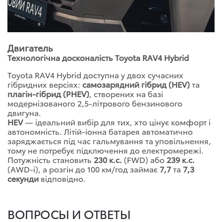
Двигатель
Технологічна досконалість Toyota RAV4 Hybrid
Toyota RAV4 Hybrid доступна у двох сучасних
гібридних версіях:
самозарядний гібрид (HEV)
та
плагін-гібрид (PHEV)
, створених на базі
модернізованого 2,5-літрового бензинового
двигуна.
HEV
— ідеальний вибір для тих, хто цінує комфорт і
автономність. Літій-іонна батарея автоматично
заряджається під час гальмування та уповільнення,
тому не потребує підключення до електромережі.
Потужність становить
230 к.с.
(FWD) або
239 к.с.
(AWD-i), а розгін до 100 км/год займає
7,7
та
7,3
секунди
відповідно.
ВОПРОСЫ И ОТВЕТЫ