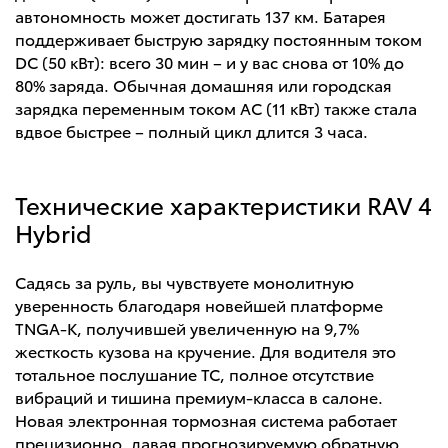
автономность может достигать 137 км. Батарея
поддерживает быструю зарядку постоянным током
DC (50 кВт): всего 30 мин – и у вас снова от 10% до
80% заряда. Обычная домашняя или городская
зарядка переменным током AC (11 кВт) также стала
вдвое быстрее – полный цикл длится 3 часа.
Технические характеристики RAV 4
Hybrid
Садясь за руль, вы чувствуете монолитную
уверенность благодаря новейшей платформе
TNGA-K, получившей увеличенную на 9,7%
жесткость кузова на кручение. Для водителя это
тотальное послушание ТС, полное отсутствие
вибраций и тишина премиум-класса в салоне.
Новая электронная тормозная система работает
прецизионно, давая прогнозируемую обратную