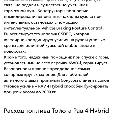
связь на педали и существенно уменьшая
тормозной путь. Конструкторы полностью
ликвидировали неприятные наклоны кузова при
интенсивных остановках с помощью
интеллектуальной Vehicle Braking Posture Control.
Ей ассистирует технология CSDFC, которая
ювелирно координирует усилия на руле и угловые
крены для отличной курсовой стабильности в
поворотах.
Кроме того, надежный помощник при спуске с горы,
установленный на всех версиях AWD-i, гарантирует
безопасное и плавное преодоление самых
коварных крутых склонов. Для любителей
активного отдыха приятным бонусом станет высокое
тяговое усилие – RAV 4 Hybrid способен буксировать
прицепы весом до 2000 кг.
Расход топлива Тойота Рав 4 Hybrid