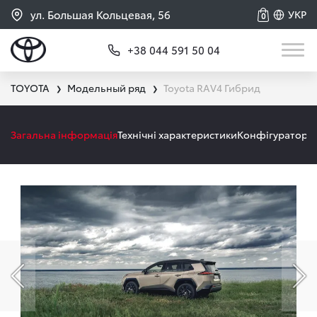
ул. Большая Кольцевая, 56
УКР
0
+38 044 591 50 04
TOYOTA
Модельный ряд
Toyota RAV4 Гибрид
❯
❯
Загальна інформація
Технічні характеристики
Конфігуратор
А
Попередній слайд
На