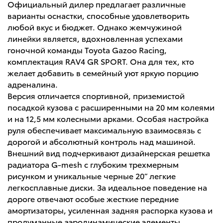
Официальный дилер предлагает различные
варианты оснастки, способные удовлетворить
любой вкус и бюджет. Однако жемчужиной
линейки является, вдохновленная успехами
гоночной команды Toyota Gazoo Racing,
комплектация RAV4 GR SPORT. Она для тех, кто
желает добавить в семейный уют яркую порцию
адреналина.
Версия отличается спортивной, приземистой
посадкой кузова с расширенными на 20 мм колеями
и на 12,5 мм колесными арками. Особая настройка
руля обеспечивает максимальную взаимосвязь с
дорогой и абсолютный контроль над машиной.
Внешний вид подчеркивают дизайнерская решетка
радиатора G-mesh с глубоким трехмерным
рисунком и уникальные черные 20” легкие
легкосплавные диски. За идеальное поведение на
дороге отвечают особые жесткие передние
амортизаторы, усиленная задняя распорка кузова и
пролуманные аэродинамические элементы,