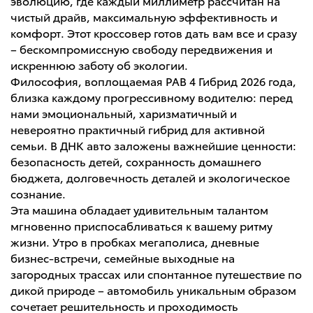
эволюцию, где каждый миллиметр рассчитан на
чистый драйв, максимальную эффективность и
комфорт. Этот кроссовер готов дать вам все и сразу
– бескомпромиссную свободу передвижения и
искреннюю заботу об экологии.
Философия, воплощаемая РАВ 4 Гибрид 2026 года,
близка каждому прогрессивному водителю: перед
нами эмоциональный, харизматичный и
невероятно практичный гибрид для активной
семьи. В ДНК авто заложены важнейшие ценности:
безопасность детей, сохранность домашнего
бюджета, долговечность деталей и экологическое
сознание.
Эта машина обладает удивительным талантом
мгновенно приспосабливаться к вашему ритму
жизни. Утро в пробках мегаполиса, дневные
бизнес-встречи, семейные выходные на
загородных трассах или спонтанное путешествие по
дикой природе – автомобиль уникальным образом
сочетает решительность и проходимость