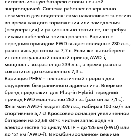
литиево-ионную батарею с повышенной
энергоотдачей. Система работает совершенно
незаметно для водителя: сама накапливает энергию
во время каждого торможения или замедления
(рекуперация) и рационально тратит ее, не требуя
никаких кабелей и поиска розеток. Вариант с
передним приводом FWD выдает солидные 230 л.с.,
разгоняясь до сотни за 7,7 с. Если же вы выберете
интеллектуальный полный привод AWD-i,
мощность возрастет до 239 л.с., а время разгона
сократится до оживленных 7,3 с.
Вариация PHEV – технологичный прорыв для
ощущения безграничного адреналина. Впервые
бренд предложил для Plug-in Hybrid передний
привод FWD мощностью 282 л.с. (разгон за 7,1 с).
Флагман AWD-i выдает 329 л.с., набирая 100 км/ч за
спортивные 5,7 с! Кроссовер оснащен увеличенной
батареей на 22,68 кВтч: чистый запас хода на
электричестве по циклу WLTP – до 126 км (FWD) или
до 121 км (AWD-i). В комбинированном режиме