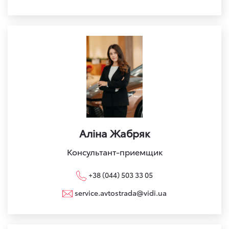
Аліна Жабряк
Консультант-приемщик
+38 (044) 503 33 05
service.avtostrada@vidi.ua