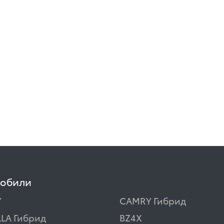
мобили
Y
CAMRY Гибрид
LA Гибрид
BZ4X