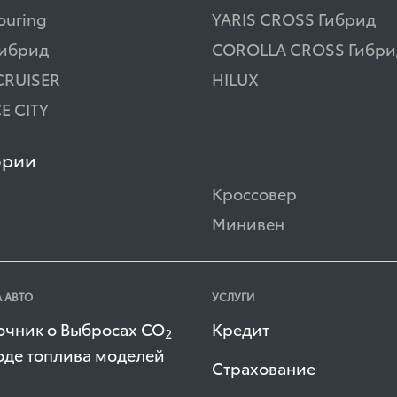
ouring
YARIS CROSS Гибрид
Гибрид
COROLLA CROSS Гибри
CRUISER
HILUX
E CITY
ории
Кроссовер
Минивен
 АВТО
УСЛУГИ
очник о Выбросах СО
Кредит
2
оде топлива моделей
Страхование