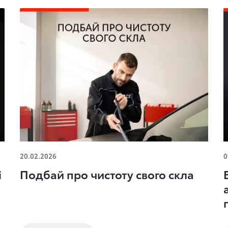
Подбай про чистоту свого скла
Б
20.02.2026
0
П
і
Подбай про чистоту свого скла