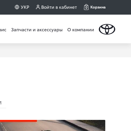
УКР
Войти в кабинет
Корзина
0
вис
Запчасти и аксессуары
О компании
И