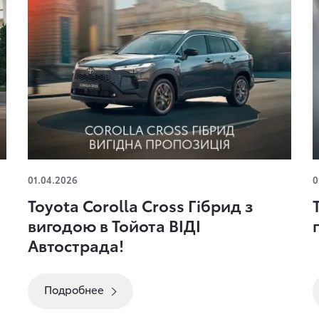
Toyota Corolla Cross Гібрид з вигодою в Тойота
T
01.04.2026
0
ВІДІ Автострада!
Toyota Corolla Cross Гібрид з
вигодою в Тойота ВІДІ
Автострада!
Подробнее