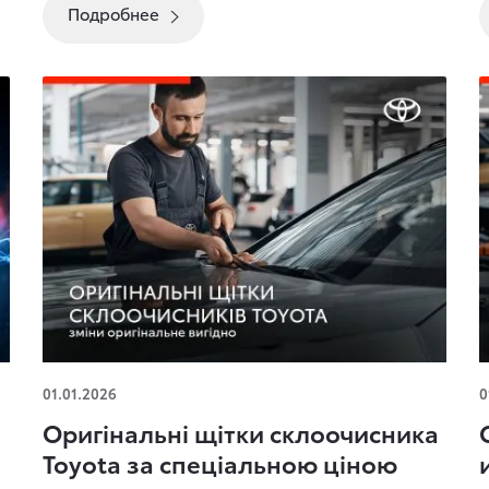
Подробнее
Оригінальні щітки склоочисника Toyota за
О
01.01.2026
0
спеціальною ціною
Оригінальні щітки склоочисника
Toyota за спеціальною ціною