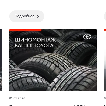
Подробнее
Замени шины выгодно в VІDІ Автострада!
01.01.2026
0
и