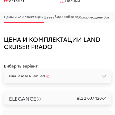
Автомат
Полный
Видеообзор
Цены и комплектации
Цвета
Обзор модели
Вопро
ЦЕНА И КОМПЛЕКТАЦИИ LAND
CRUISER PRADO
Виберіть варіант:
Ціни на авто в наявності
ELEGANCE
від 2 607 120