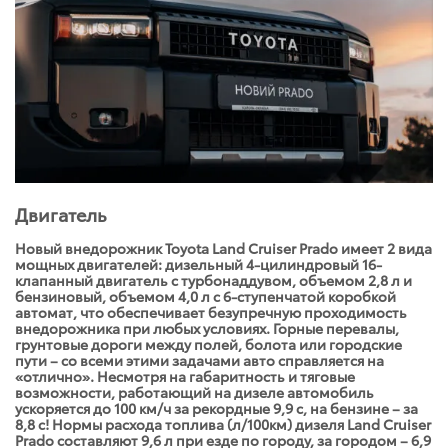
Двигатель
Новый внедорожник Toyota Land Cruiser Prado имеет 2 вида
мощных двигателей: дизельный 4-цилиндровый 16-
клапанный двигатель с турбонаддувом, объемом 2,8 л и
бензиновый, объемом 4,0 л с 6-ступенчатой коробкой
автомат, что обеспечивает безупречную проходимость
внедорожника при любых условиях. Горные перевалы,
грунтовые дороги между полей, болота или городские
пути – со всеми этими задачами авто справляется на
«отлично». Несмотря на габаритность и тяговые
возможности, работающий на дизеле автомобиль
ускоряется до 100 км/ч за рекордные 9,9 с, на бензине – за
8,8 с! Нормы расхода топлива (л/100км) дизеля Land Cruiser
Prado составляют 9,6 л при езде по городу, за городом – 6,9