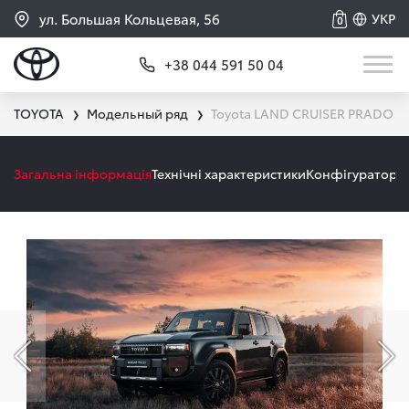
ул. Большая Кольцевая, 56
УКР
0
+38 044 591 50 04
TOYOTA
Модельный ряд
Toyota LAND CRUISER PRADO
❯
❯
Загальна інформація
Технічні характеристики
Конфігуратор
А
Попередній слайд
На