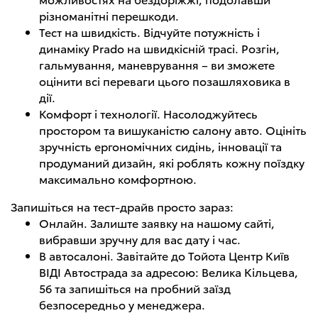
різноманітні перешкоди.
Тест на швидкість. Відчуйте потужність і
динаміку Prado на швидкісній трасі. Розгін,
гальмування, маневрування – ви зможете
оцінити всі переваги цього позашляховика в
дії.
Комфорт і технології. Насолоджуйтесь
простором та вишуканістю салону авто. Оцініть
зручність ергономічних сидінь, інновації та
продуманий дизайн, які роблять кожну поїздку
максимально комфортною.
Запишіться на тест-драйв просто зараз:
Онлайн. Залиште заявку на нашому сайті,
вибравши зручну для вас дату і час.
В автосалоні. Завітайте до Тойота Центр Київ
ВІДІ Автострада за адресою: Велика Кільцева,
56 та запишіться на пробний заїзд
безпосередньо у менеджера.