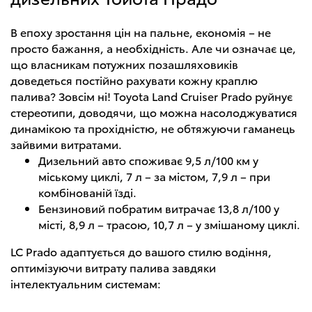
В епоху зростання цін на пальне, економія – не
просто бажання, а необхідність. Але чи означає це,
що власникам потужних позашляховиків
доведеться постійно рахувати кожну краплю
палива? Зовсім ні! Toyota Land Cruiser Prado руйнує
стереотипи, доводячи, що можна насолоджуватися
динамікою та прохідністю, не обтяжуючи гаманець
зайвими витратами.
Дизельний авто споживає 9,5 л/100 км у
міському циклі, 7 л – за містом, 7,9 л – при
комбінованій їзді.
Бензиновий побратим витрачає 13,8 л/100 у
місті, 8,9 л – трасою, 10,7 л – у змішаному циклі.
LC Prado адаптується до вашого стилю водіння,
оптимізуючи витрату палива завдяки
інтелектуальним системам: