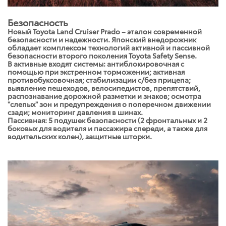
Безопасность
Новый Toyota Land Cruiser Prado – эталон современной
безопасности и надежности. Японский внедорожник
обладает комплексом технологий активной и пассивной
безопасности второго поколения Toyota Safety Sense.
В активные входят системы: антиблокировочная с
помощью при экстренном торможении; активная
противобуксовочная; стабилизации с/без прицепа;
выявление пешеходов, велосипедистов, препятствий,
распознавание дорожной разметки и знаков; осмотра
"слепых" зон и предупреждения о поперечном движении
сзади; мониторинг давления в шинах.
Пассивная: 5 подушек безопасности (2 фронтальных и 2
боковых для водителя и пассажира спереди, а также для
водительских колен), защитные шторки.