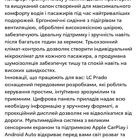
та вишуканий салон створений для максимального
комфорту водія і пасажирів під час найтриваліших
подорожей. Ергономічні сидіння з підігрівом та
вентиляцією, оброблені високоякісною шкірою,
забезпечують ідеальну підтримку і зручність навіть
після багатьох годин за кермом. Трьохзонний
клімат-контроль дозволяє створити індивідуальний
мікроклімат для кожного пасажира, а продумана
шумоізоляція забезпечує тишу та спокій навіть на
високих швидкостях.
Інновації, що працюють для вас: LC Prado
оснащений передовими розробками, які роблять
керування простим, інтуїтивно зрозумілим та
приємним. Цифрова панель приладів надає всю
необхідну інформацію у зручному форматі, а
проєкційний дисплей дозволяє не відволікатися від
дороги. Мультимедійна система з великим
сенсорним екраном та підтримкою Apple CarPlay і
Android Auto відкриває перед вами світ розваг та