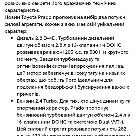
розкриємо секрети його вражаючих технічних
характеристик.
Новий Toyota Prado пропонує на вибір два потужні
силові агрегати, кожен з яких має свій унікальний
характер:
Дизель 2.8 D-4D. Турбований дизельний
двигун об'ємом 2,8 л з 16-клапанним DOHC
розвиває вражаючі 205 к.с. та 500 Нм крутного
моменту. Завдяки турбонаддуву та
оптимізованій системі впорскування палива,
цей мотор забезпечує високу тягу на низьких
обертах, що робить його ідеальним для
подолання бездоріжжя і буксирування важких
причепів.
Бензин 2.4 Turbo. Для тих, хто цінує динаміку та
спортивний характер, Prado пропонує
бензиновий турбований двигун об'ємом 2,4 л з
16-клапанним DOHC та системою Dual VVT-i.
Цей силовий агрегат розвиває потужність 282
к.с. та 430 Нм крутного моменту, забезпечуючи