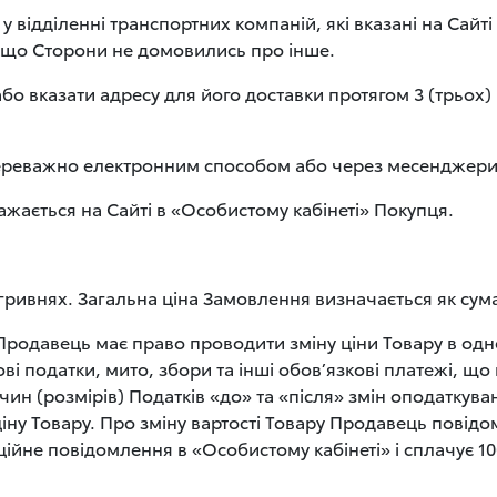
у відділенні транспортних компаній, які вказані на Сайті 
якщо Сторони не домовились про інше.
або вказати адресу для його доставки протягом 3 (трьох
переважно електронним способом або через месенджери
ажається на Сайті в «Особистому кабінеті» Покупця.
у гривнях. Загальна ціна Замовлення визначається як сум
родавець має право проводити зміну ціни Товару в одн
ві податки, мито, збори та інші обов’язкові платежі, щ
чин (розмірів) Податків «до» та «після» змін оподаткува
ну Товару. Про зміну вартості Товару Продавець повідо
йне повідомлення в «Особистому кабінеті» і сплачує 100 