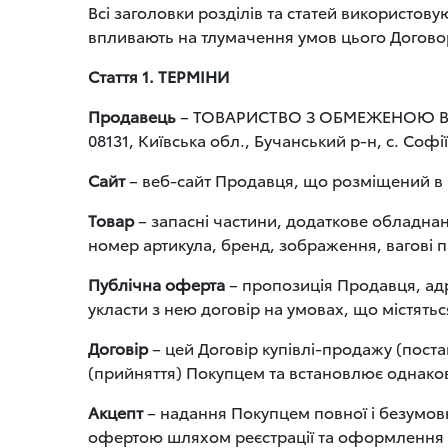
Всі заголовки розділів та статей використову
впливають на тлумачення умов цього Догово
Стаття 1. ТЕРМІНИ
Продавець
– ТОВАРИСТВО З ОБМЕЖЕНОЮ ВІДП
08131, Київська обл., Бучанський р-н, с. Софі
Сайт
– веб-сайт Продавця, що розміщений в 
Товар
– запасні частини, додаткове обладнан
номер артикула, бренд, зображення, вагові п
Публічна оферта
– пропозиція Продавця, адр
укласти з нею договір на умовах, що містяться
Договір
– цей Договір купівлі-продажу (пост
(прийняття) Покупцем та встановлює однакові
Акцепт
– надання Покупцем повної і безумов
офертою шляхом реєстрації та оформлення 