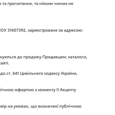
я та прочитання, та ніяким чином не
 31607392, зареєстроване за адресою:
понуються до продажу Продавцем; каталоги,
айті.
 ст. 641 Цивільного кодексу України,
блічною офертою з моменту її Акцепту
овір на умовах, що визначені публічною