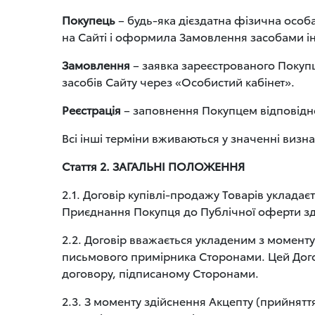
Покупець
– будь-яка дієздатна фізична особ
на Сайті і оформила Замовлення засобами і
Замовлення
– заявка зареєстрованого Покуп
засобів Сайту через «Особистий кабінет».
Реєстрація
– заповнення Покупцем відповідно
Всі інші терміни вживаються у значенні визн
Стаття 2. ЗАГАЛЬНІ ПОЛОЖЕННЯ
2.1. Договір купівлі-продажу Товарів уклад
Приєднання Покупця до Публічної оферти зд
2.2. Договір вважається укладеним з моменту
письмового примірника Сторонами. Цей Догові
договору, підписаному Сторонами.
2.3. З моменту здійснення Акцепту (прийнятт