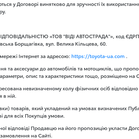
ються у Договорі винятково для зручності їх використанн
ру.
ОВІДАЛЬНІСТЮ «ТОВ "ВІДІ АВТОСТРАДА"», код ЄДРПОУ
ївська Борщагівка, вул. Велика Кільцева, 60.
мережі Інтернет за адресою:
https://toyota-ua.com
.
ня та аксесуари до автомобілів та мотоциклів, що про
араметри, опис та характеристики тощо, розміщено на С
есована невизначеному колу фізичних осіб відповідно до
 в ній.
авки) товарів, який укладений на умовах визначених Пу
 для всіх Покупців умови.
ної відповіді Продавцю на його пропозицію укласти Дог
замовлення на Сайті.