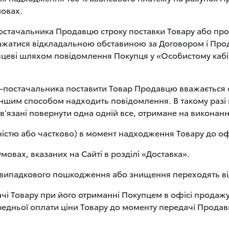
овах.
-постачальника Продавцю строку поставки Товару або п
ажатися відкладальною обставиною за Договором і Про
пцеві шляхом повідомлення Покупця у «Особистому кабі
нії-постачальника поставити Товар Продавцю вважаєтьс
ншим способом надходить повідомлення. В такому разі п
язані повернути одна одній все, отримане на виконанн
істю або частково) в момент надходження Товару до оф
мовах, вказаних на Сайті в розділі «Доставка».
го випадкового пошкодження або знищення переходять в
і Товару при його отриманні Покупцем в офісі продажу 
передньої оплати ціни Товару до моменту передачі Прода