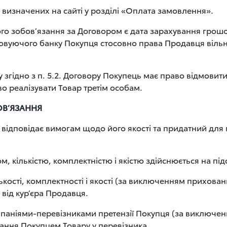
, визначених на сайті у розділі «Оплата замовлення».
о зобов’язання за Договором є дата зарахування грошо
говуючого банку Покупця стосовно права Продавця ві
 згідно з п. 5.2. Договору Покупець має право відмовитис
о реалізувати Товар третім особам.
БОВ’ЯЗАННЯ
відповідає вимогам щодо його якості та придатний для 
 кількістю, комплектністю і якістю здійснюється на підс
лькості, комплектності і якості (за виключенням прихова
від кур’єра Продавця.
омпаніями-перевізниками претензії Покупця (за виключ
мання Покупцем Товару у перевізника.