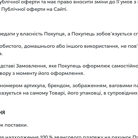
ублічної оферти та має право вносити зміни до її умов 
 Публічної оферти на Сайті.
редати у власність Покупця, а Покупець зобов’язується с
особистого, домашнього або іншого використання, не пов
а.
ідставі Замовлення, яке Покупець оформлює самостійно н
овору з моменту його оформлення.
, номером артикула, брендом, зображенням, ваговими п
азується на самому Товарі, його упаковці, в супровідни
НЯ
ок поставки.
ля надходження 100 % авансового платежу на рахунок П