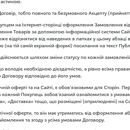
частиною.
оговір, тобто повного та безумовного Акцепту (прийнятт
Покупцем на Інтернет-сторінці оформлення Замовлення від
ння Товарів за допомогою інформаційної системи Сайт
оже відрізнятися від наведених в лапках у цьому абзаці 
ю (на тій самій екранній формі) посилання на текст Пуб
ійснюється шляхом зміни статусу по кожній замовленій 
що володіє необхідною дієздатністю, а рівно всіма прав
 Договору відповідно до його умов.
лічній оферті та на Сайті, є обов’язковими для Сторін. П
 кожний Покупець зобов’язаний ознайомитися з умовами
а», «Доставка» тощо, що розміщені (оприлюднені) на С
блічної оферти, то він має утриматись від оформлення 
найомлення та згоду з усіма умовами Договору.