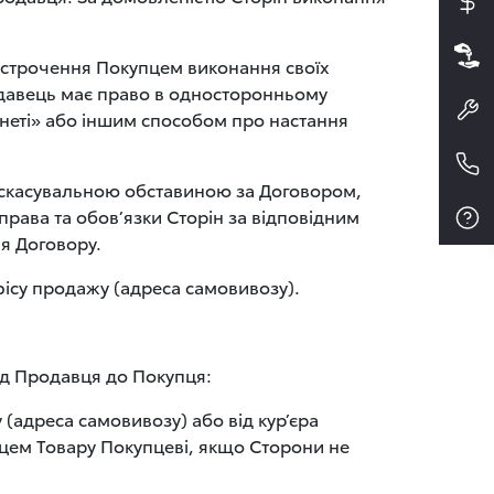
рострочення Покупцем виконання своїх
давець має право в односторонньому
неті» або іншим способом про настання
я скасувальною обставиною за Договором,
рава та обов’язки Сторін за відповідним
я Договору.
ісу продажу (адреса самовивозу).
ід Продавця до Покупця:
(адреса самовивозу) або від кур’єра
вцем Товару Покупцеві, якщо Сторони не