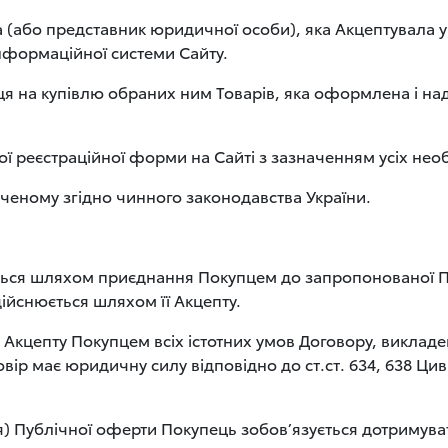
а (або представник юридичної особи), яка Акцептувала у
нформаційної системи Сайту.
ця на купівлю обраних ним Товарів, яка оформлена і 
ї реєстраційної форми на Сайті з зазначенням усіх нео
аченому згідно чинного законодавства України.
ається шляхом приєднання Покупцем до запропонованої 
ійснюється шляхом її Акцепту.
 Акцепту Покупцем всіх істотних умов Договору, викладен
р має юридичну силу відповідно до ст.ст. 634, 638 Циві
я) Публічної оферти Покупець зобов’язується дотримува