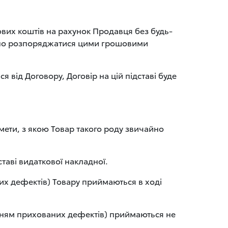
вих коштів на рахунок Продавця без будь-
льно розпоряджатися цими грошовими
я від Договору, Договір на цій підставі буде
мети, з якою Товар такого роду звичайно
таві видаткової накладної.
них дефектів) Товару приймаються в ході
енням прихованих дефектів) приймаються не