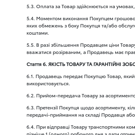
5.3. Оплата за Товар здійснюється на умовах
5.4. Моментом виконання Покупцем грошовог
яких обмежень з боку Покупця та/або обслу
коштами.
5.5. В разі збільшення Продавцем ціни Товару
вважатися розірваним, а Продавець має прав
Стаття 6. ЯКІСТЬ ТОВАРУ ТА ГАРАНТІЙНІ ЗО
6.1. Продавець передає Покупцю Товар, який 
використовується.
6.2. Прийом-передача Товару за асортиментом,
6.3. Претензії Покупця щодо асортименту, кі
передачі-приймання на складі Продавця або 
6.4. При відправці Товару транспортними к
пізніше 1 (одного) робочого дня з дати отри