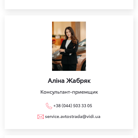
Аліна Жабряк
Консультант-приемщик
+38 (044) 503 33 05
service.avtostrada@vidi.ua