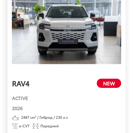
RAV4
NEW
ACTIVE
2026
2487
см³ /
Гибрид
/
230
л.с
e-CVT
Передний