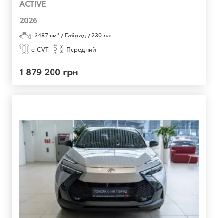
ACTIVE
2026
2487
см³ /
Гибрид
/
230
л.с
e-CVT
Передний
1 879 200 грн