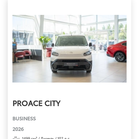
PROACE CITY
BUSINESS
2026
1499
см³ /
Дизель
/
102
л.с