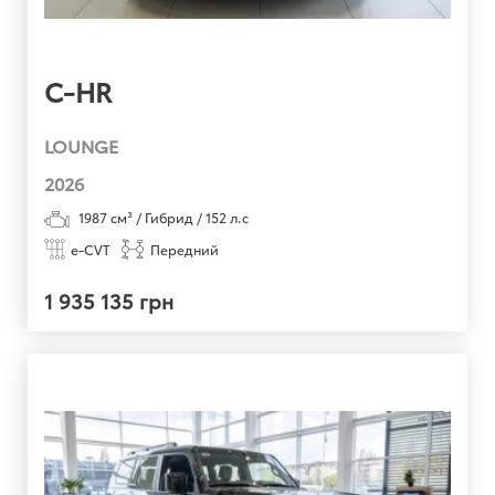
C-HR
LOUNGE
2026
1987
см³ /
Гибрид
/
152
л.с
e-CVT
Передний
1 935 135 грн