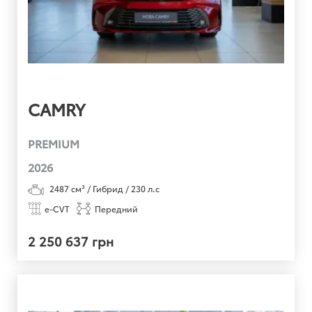
CAMRY
PREMIUM
2026
2487
см³ /
Гибрид
/
230
л.с
e-CVT
Передний
2 250 637 грн