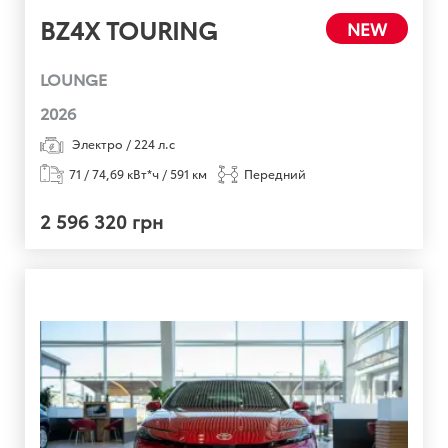
BZ4X TOURING
NEW
LOUNGE
2026
Электро
/
224
л.с
71 / 74,69 кВт*ч / 591 км
Передний
2 596 320 грн