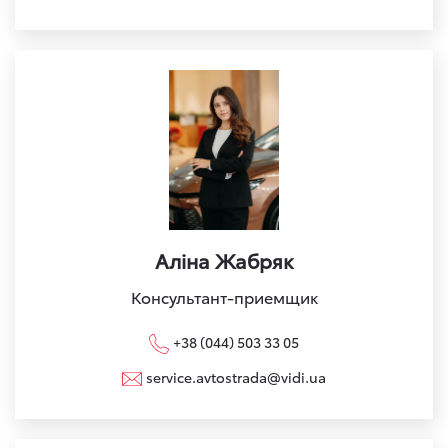
Аліна Жабряк
Консультант-приемщик
+38 (044) 503 33 05
service.avtostrada@vidi.ua