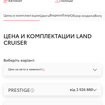
Автомат
Полный
Видеообзор
Цены и комплектации
Цвета
Обзор модели
Вопро
ЦЕНА И КОМПЛЕКТАЦИИ LAND
CRUISER
Виберіть варіант:
Ціни на авто в наявності
PRESTIGE
від 3 926 880