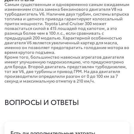
Самым существенным и одновременно самым ожидаемым
изменением стала замена бензинового двигателя V8 на
турбодвигатель V6. Наличие двух турбин, системы впрыска
топлива и цепного привода гарантируют колоссальный
приток мощности. Toyota Land Cruiser 300 может
похвастаться силой в 415 лошадей под капотом, а это
разница более чем в 100 л.с., если сравнивать с
предыдущей 200 моделью. Характерной особенностью
двигателя V6 является увеличенный картер для масла,
именно он позволяет предотвратить голодание мотора во
время крутого подъема.
Кроме того, большинство навесных агрегатов двигателя
имеют улучшенную гидроизоляцию, что предусмотрено
для брода. Второй двигатель представлен турбодизелем,
тот же V6, две турбины и привод ГРМ. На два двигателя
производители определили разгон от 0 до 100 км за 7
секунд и максимальную отметку в 210 км/ч.
ВОПРОСЫ И ОТВЕТЫ
Есть ли дополнительные затраты,