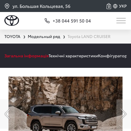
ул. Большая Кольцевая, 56
УКР
0
+38 044 591 50 04
TOYOTA
Модельный ряд
Toyota LAND CRUISER
❯
❯
Загальна інформація
Технічні характеристики
Конфігуратор
А
Попередній слайд
На