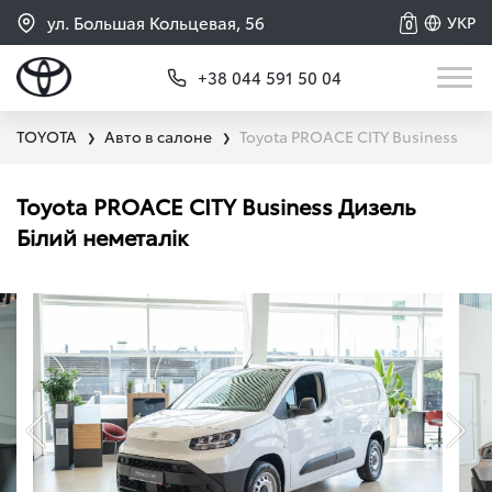
ул. Большая Кольцевая, 56
УКР
0
+38 044 591 50 04
TOYOTA
Авто в салоне
Toyota PROACE CITY Business
❯
❯
Toyota PROACE CITY Business Дизель
Білий неметалік