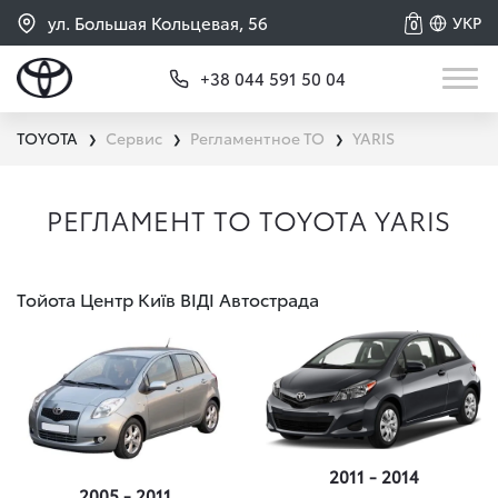
ул. Большая Кольцевая, 56
УКР
0
+38 044 591 50 04
TOYOTA
Сервис
Регламентное ТО
YARIS
❯
❯
❯
РЕГЛАМЕНТ ТО TOYOTA YARIS
Тойота Центр Київ ВІДІ Автострада
2011 - 2014
2005 - 2011