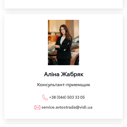
Аліна Жабряк
Консультант-приемщик
+38 (044) 503 33 05
service.avtostrada@vidi.ua