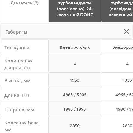
Двигатель (
3
)
турбонаддувом
турбонад
(послідовно), 24-
(послідовно
клапанний DOHC
клапанний
Габариты
Тип кузова
Внедорожник
Внедоро
Количество
4
4
дверей, шт
Высота, мм
1950
1955
Длина, мм
4965 / 5005
4965 / 5
Ширина, мм
1980 / 1990
1980 / 1
Колесная база,
2850
2850
мм