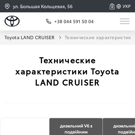
ул. Большая Кольцевая, 56
УКР
0
+38 044 591 50 04
Toyota LAND CRUISER
Технические характеристики
Технические
характеристики Toyota
LAND CRUISER
дизельний V6 з
дизельний
подвійним
подвій