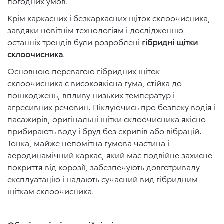
погодних умов.
Крім каркасних і безкаркасних щіток склоочисника,
завдяки новітнім технологіям і дослідженню
останніх трендів були розроблені
гібридні щітки
склоочисника
.
Основною перевагою гібридних щіток
склоочисника є високоякісна гума, стійка до
пошкоджень, впливу низьких температур і
агресивних речовин. Піклуючись про безпеку водія і
пасажирів, оригінальні щітки склоочисника якісно
прибирають воду і бруд без скрипів або вібрацій.
Тонка, майже непомітна гумова частина і
аеродинамічний каркас, який має подвійне захисне
покриття від корозії, забезпечують довготривалу
експлуатацію і надають сучасний вид гібридним
щіткам склоочисника.