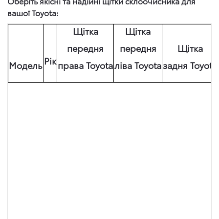
Оберіть якісні та надійні щітки склоочисника для
вашої Toyota:
Щітка
Щітка
передня
передня
Щітка
Рік
Модель
права Toyota
ліва Toyota
задня Toyota