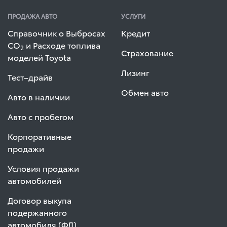
ПРОДАЖА АВТО
УСЛУГИ
Справочник о Выбросах
Кредит
СО
и Расходе топлива
2
Страхование
моделей Toyota
Лизинг
Тест–драйв
Обмен авто
Авто в наличии
Авто с пробегом
Корпоративные
продажи
Условия продажи
автомобилей
Договор выкупа
подержанного
автомобиля (ФЛ)