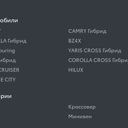
мобили
Y
CAMRY Гибрид
LA Гибрид
BZ4X
ouring
YARIS CROSS Гибрид
Гибрид
COROLLA CROSS Гибри
CRUISER
HILUX
E CITY
ории
Кроссовер
Минивен