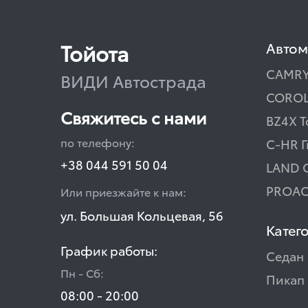
Тойота
Авто
CAMR
ВИДИ Автострада
COROL
Свяжитесь с нами
BZ4X T
по телефону:
C-HR 
+38 044 591 50 04
LAND 
PROAC
Или приезжайте к нам:
ул. Большая Кольцевая, 56
Катег
График работы:
Седан
Пн - Сб:
Пикап
08:00 - 20:00