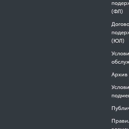
подер
(ФЛ)
Догово
подер
(ЮЛ)
Услови
обслу
Архив
Услов
подме
Публи
Правил
возме