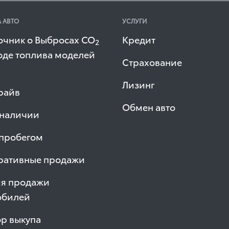
 АВТО
УСЛУГИ
очник о Выбросах СО
Кредит
2
оде топлива моделей
Страхование
Лизинг
райв
Обмен авто
 наличии
 пробегом
ративные продажи
ия продажи
обилей
р выкупа