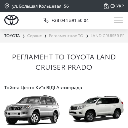
ул. Большая Кольцевая, 56
УКР
0
+38 044 591 50 04
TOYOTA
Сервис
Регламентное ТО
LAND CRUISER PR
❯
❯
❯
РЕГЛАМЕНТ ТО TOYOTA LAND
CRUISER PRADO
Тойота Центр Київ ВІДІ Автострада