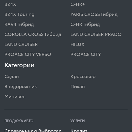
BZ4X
C-HR+
BZ4X Touring
YARIS CROSS Гибрид
RAV4 Гибрид
C-HR Гибрид
COROLLA CROSS Гибрид
LAND CRUISER PRADO
LAND CRUISER
HILUX
PROACE CITY VERSO
PROACE CITY
Категории
Седан
Кроссовер
Внедорожник
Пикап
Минивен
ПРОДАЖА АВТО
УСЛУГИ
Справочник о Выбросах
Кредит