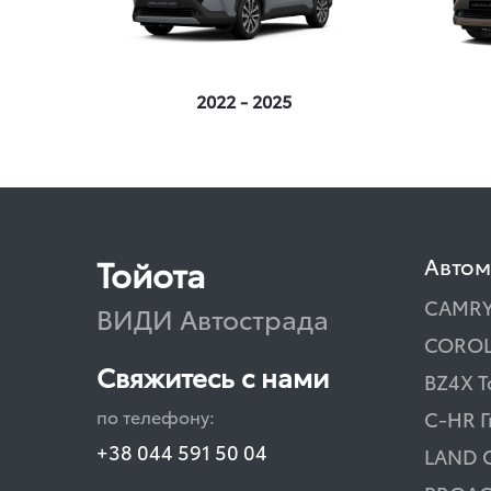
2022 - 2025
Тойота
Авто
CAMR
ВИДИ Автострада
COROL
Свяжитесь с нами
BZ4X T
по телефону:
C-HR 
+38 044 591 50 04
LAND 