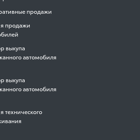
ративные продажи
ия продажи
обилей
р выкупа
жанного автомобиля
р выкупа
жанного автомобиля
я технического
живания