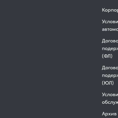
Корпо
Услов
автом
Догово
подер
(ФЛ)
Догово
подер
(ЮЛ)
Услови
обслу
Архив