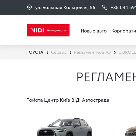
ул. Большая Кольцевая, 56
+38 044 59
Новые авто
Корпорати
TOYOTA
Сервис
Регламентное ТО
COROLL
❯
❯
❯
РЕГЛАМЕ
Тойота Центр Київ ВІДІ Автострада