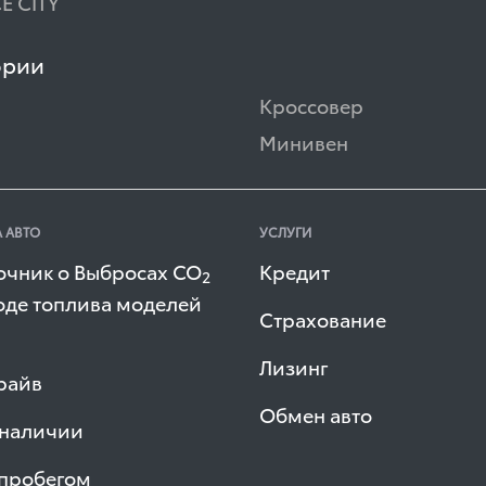
E CITY
ории
Кроссовер
Минивен
 АВТО
УСЛУГИ
очник о Выбросах СО
Кредит
2
оде топлива моделей
Страхование
Лизинг
райв
Обмен авто
 наличии
 пробегом