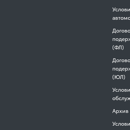
Услов
автом
Догово
подер
(ФЛ)
Догово
подер
(ЮЛ)
Услови
обслу
Архив
Услов