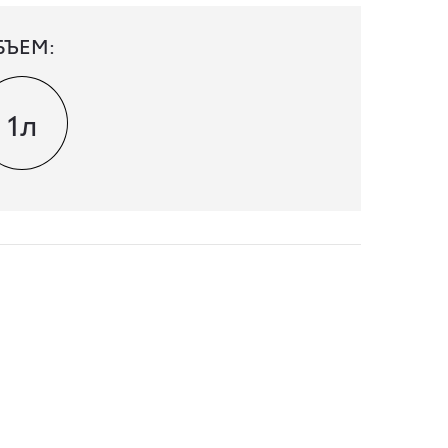
БЪЕМ:
1л