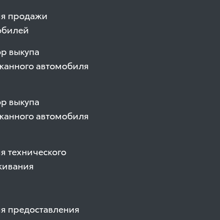
ия продажи
обилей
р выкупа
жанного автомобиля
р выкупа
жанного автомобиля
я технического
живания
ия предоставления