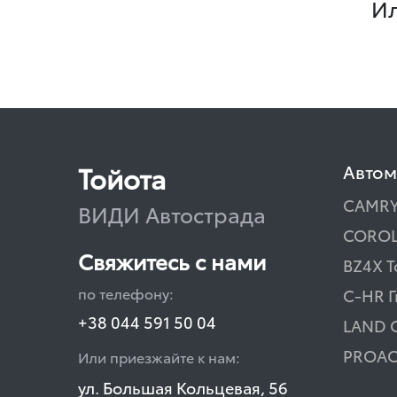
Ил
Тойота
Авто
CAMR
ВИДИ Автострада
COROL
Свяжитесь с нами
BZ4X T
по телефону:
C-HR 
+38 044 591 50 04
LAND 
PROAC
Или приезжайте к нам:
ул. Большая Кольцевая, 56