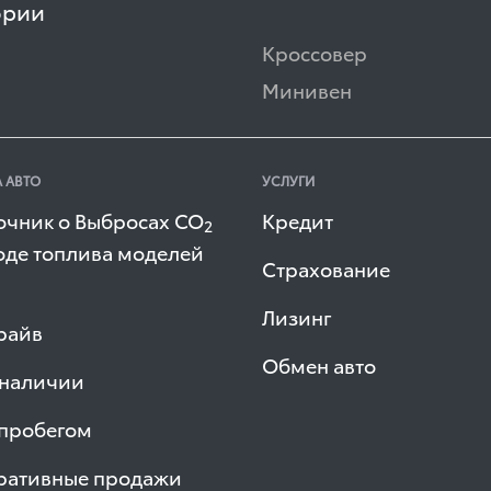
ории
Кроссовер
Минивен
 АВТО
УСЛУГИ
очник о Выбросах СО
Кредит
2
оде топлива моделей
Страхование
Лизинг
райв
Обмен авто
 наличии
 пробегом
ративные продажи