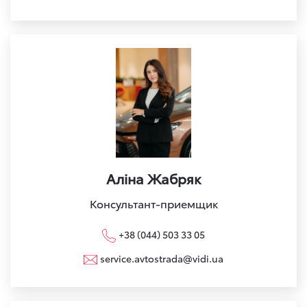
Аліна Жабряк
Консультант-приемщик
+38 (044) 503 33 05
service.avtostrada@vidi.ua